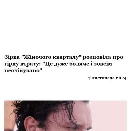
Зірка "Жіночого кварталу" розповіла про
гірку втрату: "Це дуже боляче і зовсім
неочікувано"
7 листопада 2024