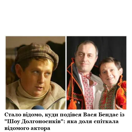
Стало відомо, куди подівся Вася Бендас із
"Шоу Долгоносиків": яка доля спіткала
відомого актора