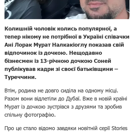
Колишній чоловік колись популярної, а
тепер нікому не потрібної в Україні співачки
Ані Лорак Мурат Налкакіоглу показав свій
відпочинок із дочкою. Нещодавно
бізнесмен із 13-річною дочкою Соней
публікував кадри зі своєї батьківщини –
Туреччини.
Втім, родина не довго сиділа на одному місці.
Разом вони відлетіли до Дубаї. Вже в новій країні
Мурат із дочкою зустрівся з друзями та зробив
спільну фотографію.
Про це стало відомо завдяки новітній серії Stories