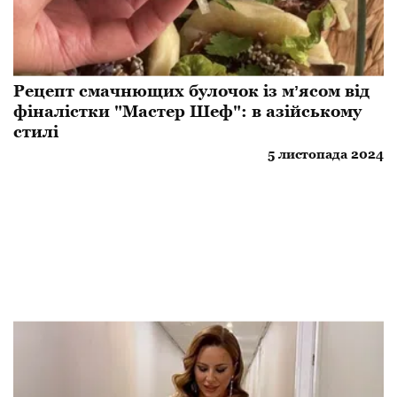
Рецепт смачнющих булочок із мʼясом від
фіналістки "Мастер Шеф": в азійському
стилі
5 листопада 2024