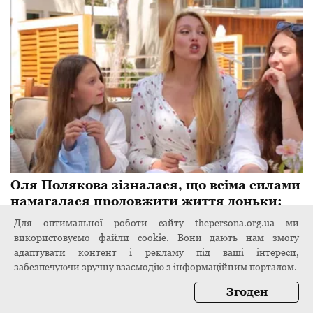
Оля Полякова зізналася, що всіма силами
намагалася продовжити життя доньки:
"Вона живе цими відрізками"
Для оптимальної роботи сайту thepersona.org.ua ми
4 листопада 2024
використовуємо файли cookie. Вони дають нам змогу
адаптувати контент і рекламу під ваші інтереси,
забезпечуючи зручну взаємодію з інформаційним порталом.
Згоден