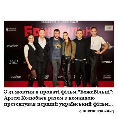
З 31 жовтня в прокаті фільм "БожеВільні":
Артем Колюбаєв разом з командою
презентував перший український фільм
про радянську каральну психіатрію
4 листопада 2024