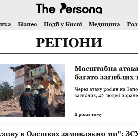
тика
Бізнес
Події у Києві
Медицина
Роз
РЕГІОНИ
Масштабна атака
багато загиблих 
трагічної ночі
Через атаку росіян на Зап
загиблих, 42 людей поране
2 роки тому
узику в Олешках замовляємо ми": ЗС