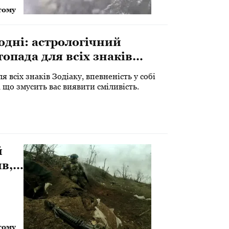
тому
одні: астрологічний
топада для всіх знаків
 всіх знаків Зодіаку, впевненість у собі
, що змусить вас виявити сміливість.
й
в,
тому