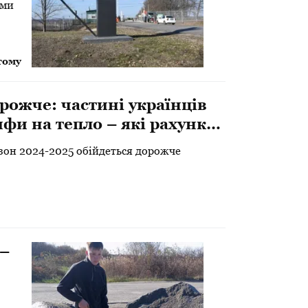
рми
тому
рожче: частині українців
фи на тепло – які рахунки
зон 2024-2025 обійдеться дорожче
 –