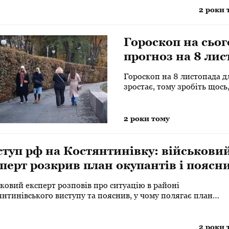
2 роки 
Гороскоп на сьог
прогноз на 8 лис
Зодіаку
Гороскоп на 8 листопада для
зростає, тому зробіть щось
2 роки тому
туп рф на Костянтинівку: військови
перт розкрив план окупантів і поясни
зараз відбувається
ковий експерт розповів про ситуацію в районі
нтинівського виступу та пояснив, у чому полягає план
нтів.
2 роки 