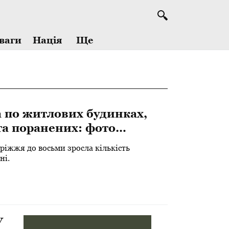
Ще
ваги
Нація
 по житлових будинках,
та поранених: фото
оріжжя до восьми зросла кількість
ні.
У