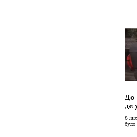
До 
де 
8 лис
було 