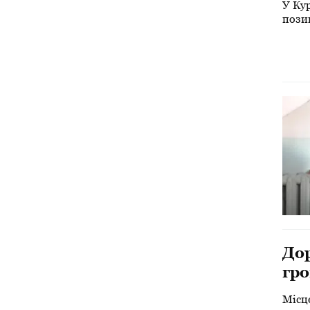
У Ку
пози
Дор
гро
Місц