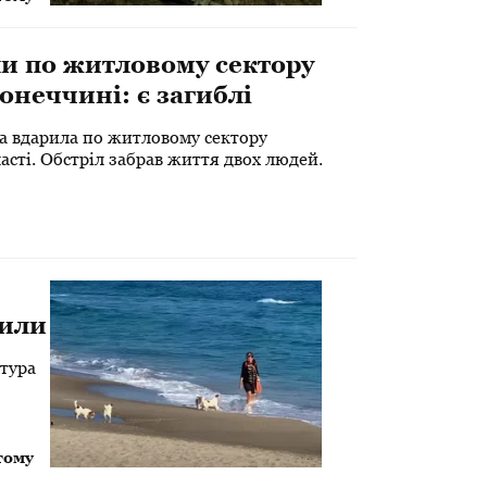
и по житловому сектору
онеччині: є загиблі
да вдарила по житловому сектору
сті. Обстріл забрав життя двох людей.
дили
атура
тому