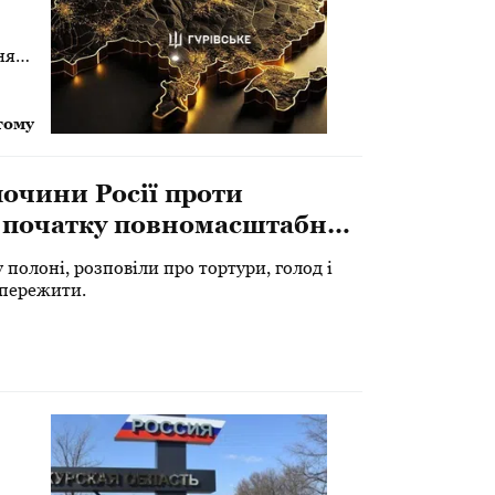
ня
тому
очини Росії проти
 початку повномасштабної
 страшні цифри
у полоні, розповіли про тортури, голод і
 пережити.