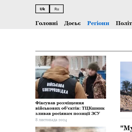
Uk
Ru
Головні
Досьє
Регіони
Полі
Фіксував розміщення
військових об'єктів: ТЦКшник
зливав росіянам позиції ЗСУ
8 листопада 2024
​"М