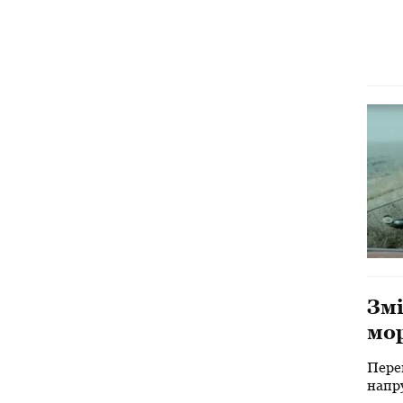
Змі
мор
екс
Пере
напру