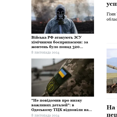
ус
Гім
Гімн
міс
облас
​Війська РФ атакують ЗСУ
хімічними боєприпасами: за
жовтень було понад 320
випадків
8 листопада 2024
"Не повідомив про низку
важливих деталей": в
​На
Одеському ТЦК відповіли на
пе
слова Стерненка
8 листопада 2024