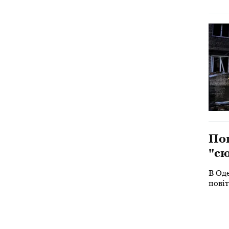
Пог
"сю
В Оде
повіт