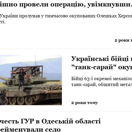
пішно провели операцію, увімкнувши
н України в тимчасово окупованому
 України пролунав у тимчасово окупованих Олешках Херсо
ті
ті.
2 роки 
Українські бійці
"танк-сарай" оку
Бійці 63-ї окремої механі
танк-сарай, обшитий мета
2 роки тому
 честь ГУР в Одеській області
рейменували село