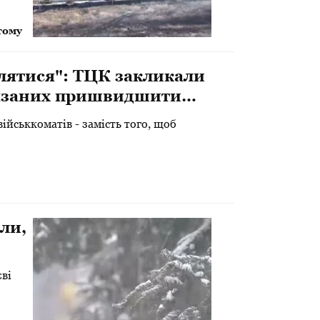
тому
влятися": ТЦК закликали
’язаних пришвидшити
ійськкоматів - замість того, щоб
ли,
ві