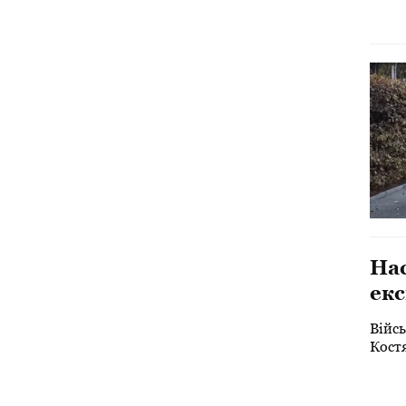
Нас
екс
що 
Війсь
Костя
окупа