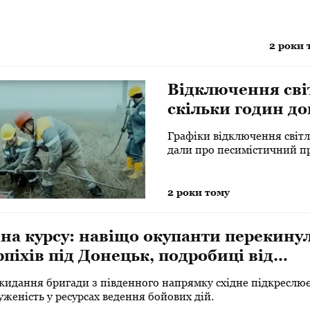
2 роки 
Відключення світ
скільки годин до
моторошний про
Графіки відключення світл
дали про песимістичний про
електроенергії.
2 роки тому
на курсу: навіщо окупанти перекину
піхів під Донецьк, подробиці від
перта
кидання бригади з південного напрямку східне підкреслю
женість у ресурсах ведення бойових дій.