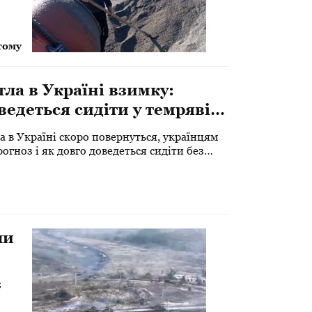
тому
ла в Україні взимку:
ведеться сидіти у темряві,
гноз
а в Україні скоро повернуться, українцям
гноз і як довго доведеться сидіти без
ли
є