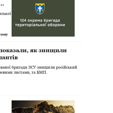
нської
тому
 показали, як знищили
пантів
зованої бригади ЗСУ знищили російський
левими листами, та БМП.