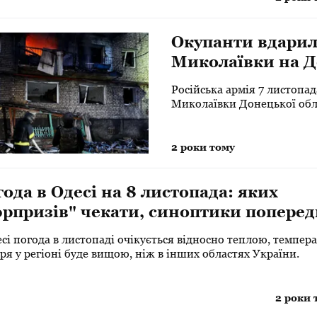
Окупанти вдарил
Миколаївки на Д
Російська армія 7 листопа
Миколаївки Донецької обла
2 роки тому
ода в Одесі на 8 листопада: яких
рпризів" чекати, синоптики попере
сі погода в листопаді очікується відносно теплою, темпер
ря у регіоні буде вищою, ніж в інших областях України.
2 роки 