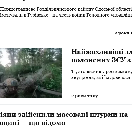
 Першотравневе Роздільнянського району Одеської області
менували в Гурівське - на честь воїнів Головного управлін
ідки Міністерства оборони України.
2 роки 
Найжахливіші зл
полонених ЗСУ з
війни: озвучені
Ті, хто вижив у російськом
знущання, які їм довелося
2 роки тому
іяни здійснили масовані штурми на
рщині — що відомо