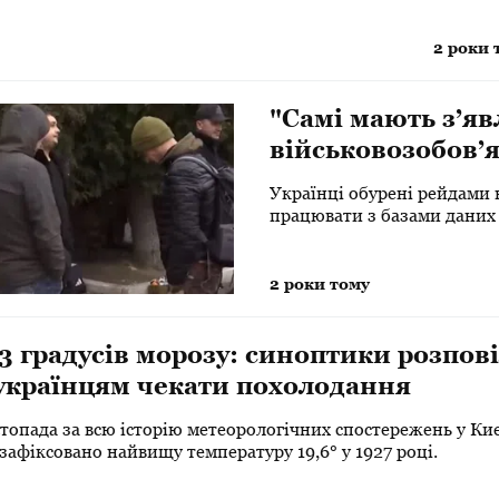
2 роки 
"Самі мають з’я
військовозобов
мобілізацію
Українці обурені рейдами в
працювати з базами даних
2 роки тому
3 градусів морозу: синоптики розпові
українцям чекати похолодання
топада за всю історію метеорологічних спостережень у Киє
зафіксовано найвищу температуру 19,6° у 1927 році.