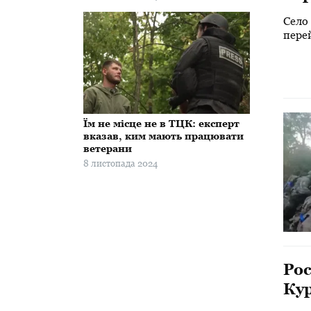
Село
перей
розв
Їм не місце не в ТЦК: експерт
вказав, ким мають працювати
ветерани
8 листопада 2024
Рос
Ку