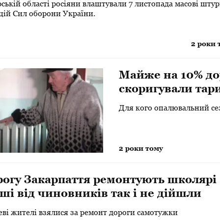
рській області росіяни влаштували 7 листопада масові шту
цій Сил оборони України.
2 роки 
Майже на 10% до
скоригували тари
виставлять
Для кого опалювальний се
2 роки тому
огу Закарпаття ремонтують школярі
ші від чиновників так і не дійшли
еві жителі взялися за ремонт дороги самотужки