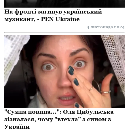
На фронті загинув український
музикант, - PEN Ukraine
4 листопада 2024
"Сумна новина...": Оля Цибульська
зізналася, чому "втекла" з сином з
України