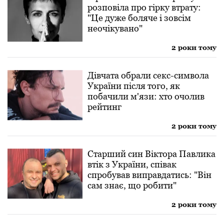
розповіла про гірку втрату:
"Це дуже боляче і зовсім
неочікувано"
2 роки тому
Дівчата обрали секс-символа
України після того, як
побачили м'язи: хто очолив
рейтинг
2 роки тому
Старший син Віктора Павлика
втік з України, співак
спробував виправдатись: "Він
сам знає, що робити"
2 роки тому