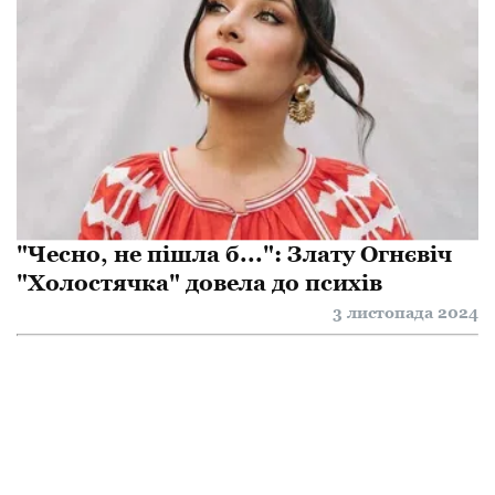
"Чесно, не пішла б...": Злату Огнєвіч
"Холостячка" довела до психів
3 листопада 2024