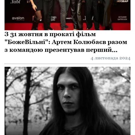
З 31 жовтня в прокаті фільм
"БожеВільні": Артем Колюбаєв разом
з командою презентував перший
український фільм про радянську
4 листопада 2024
каральну психіатрію