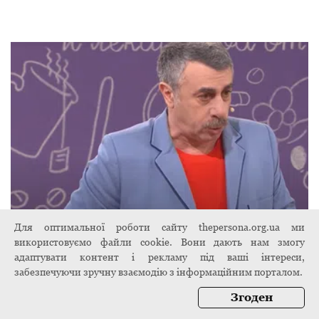
Для оптимальної роботи сайту thepersona.org.ua ми
Комаровський розповів, як лікувати
використовуємо файли cookie. Вони дають нам змогу
нежить: найкращі поради лікаря
адаптувати контент і рекламу під ваші інтереси,
2 листопада 2024
забезпечуючи зручну взаємодію з інформаційним порталом.
Згоден