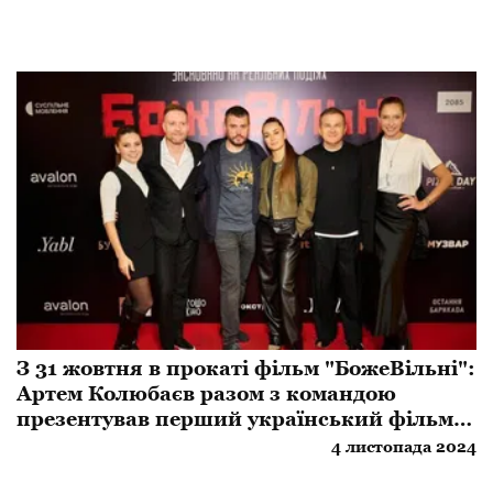
З 31 жовтня в прокаті фільм "БожеВільні":
Артем Колюбаєв разом з командою
презентував перший український фільм
про радянську каральну психіатрію
4 листопада 2024