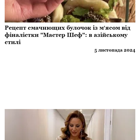
Рецепт смачнющих булочок із мʼясом від
фіналістки "Мастер Шеф": в азійському
стилі
5 листопада 2024