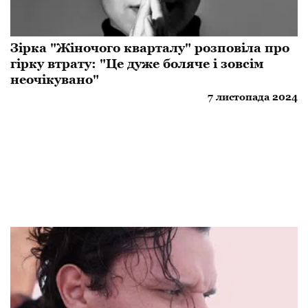
Зірка "Жіночого кварталу" розповіла про
гірку втрату: "Це дуже боляче і зовсім
неочікувано"
7 листопада 2024