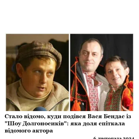
Стало відомо, куди подівся Вася Бендас із
"Шоу Долгоносиків": яка доля спіткала
відомого актора
6 листопада 2024