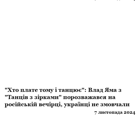
"Хто плате тому і танцює": Влад Яма з
"Танців з зірками" порозважався на
російській вечірці, українці не змовчали
7 листопада 2024