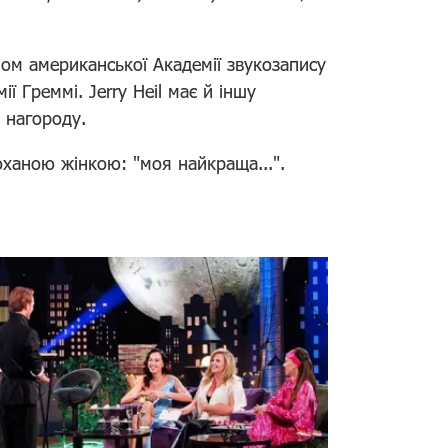
ом американської Академії звукозапису
ї Греммі. Jerry Heil має й іншу
 нагороду.
ханою жінкою: "моя найкраща...".