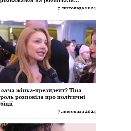
розважався на російській
чірці, українці не змовчали
7 листопада 2024
 сама жінка-президент? Тіна
роль розповіла про політичні
біції
7 листопада 2024