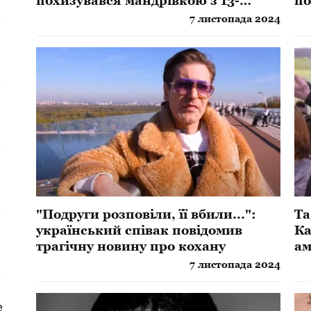
похизувався мандрівкою з 13-
по
річною донькою
ве
7 листопада 2024
"Подруги розповіли, її вбили...":
Та
український співак повідомив
Ка
трагічну новину про кохану
ам
а
7 листопада 2024
е