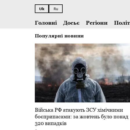
Uk
Ru
Головні
Досьє
Регіони
Полі
Популярні новини
​Війська РФ атакують ЗСУ хімічними
боєприпасами: за жовтень було понад
320 випадків