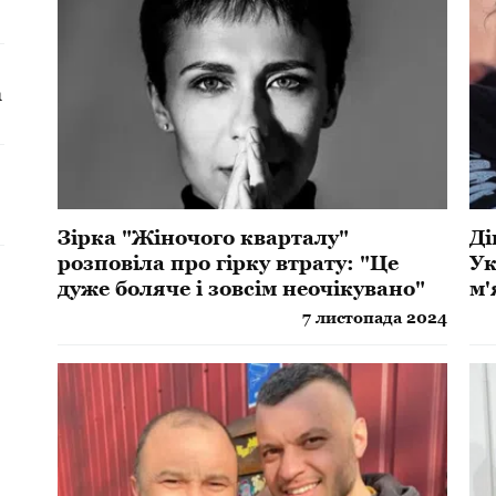
а
Зірка "Жіночого кварталу"
Ді
розповіла про гірку втрату: "Це
Ук
дуже боляче і зовсім неочікувано"
м'
7 листопада 2024