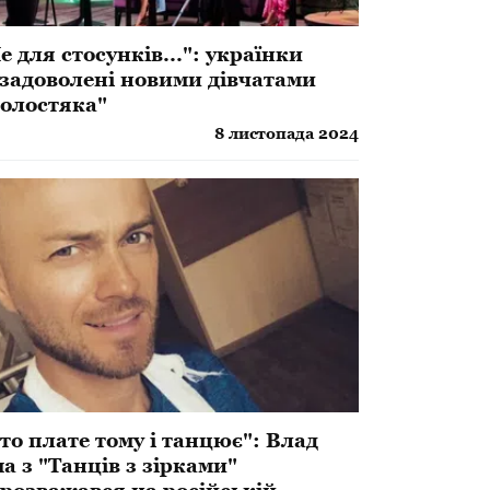
е для стосунків...": українки
задоволені новими дівчатами
олостяка"
8 листопада 2024
то плате тому і танцює": Влад
а з "Танців з зірками"