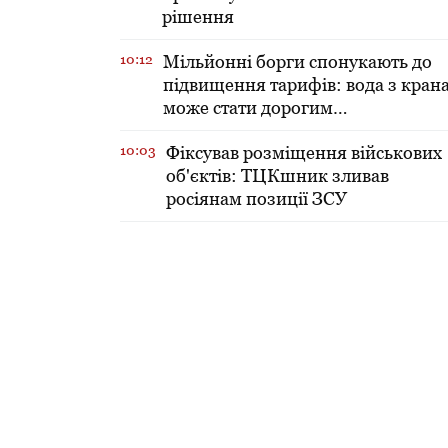
рішення
10:12
Мільйонні борги спонукають до
підвищення тарифів: вода з кран
може стати дорогим
задоволенням
10:03
Фіксував розміщення військових
об'єктів: ТЦКшник зливав
росіянам позиції ЗСУ