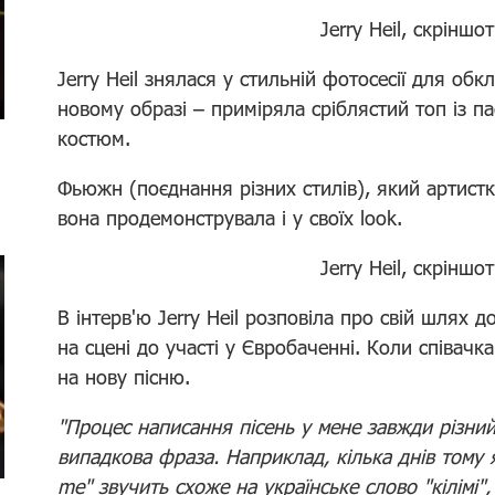
Jerry Heil, скріншо
Jerry Heil знялася у стильній фотосесії для об
новому образі – приміряла сріблястий топ із 
костюм.
Фьюжн (поєднання різних стилів), який артистк
вона продемонструвала і у своїх look.
Jerry Heil, скріншо
В інтерв'ю Jerry Heil розповіла про свій шлях д
на сцені до участі у Євробаченні. Коли співачк
на нову пісню.
"Процес написання пісень у мене завжди різний
випадкова фраза. Наприклад, кілька днів тому я
me" звучить схоже на українське слово "кілімі",