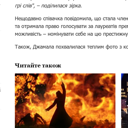
і
грі слів", – поділилася зірка.
Нещодавно співачка повідомила, що стала член
та отримала право голосувати за лауреатів премі
можливість – номінувати себе на цю престижну
Також, Джамала похвалилася теплим фото з ко
Читайте також
і