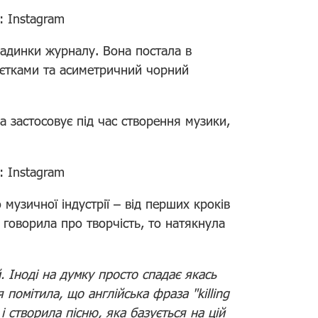
т: Instagram
кладинки журналу. Вона постала в
паєтками та асиметричний чорний
а застосовує під час створення музики,
т: Instagram
о музичної індустрії – від перших кроків
а говорила про творчість, то натякнула
. Іноді на думку просто спадає якась
 помітила, що англійська фраза "killing
 і створила пісню, яка базується на цій