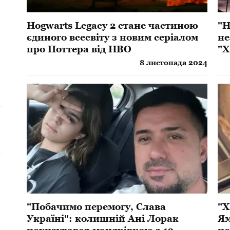
Hogwarts Legacy 2 стане частиною
"Н
єдиного всесвіту з новим серіалом
не
про Поттера від HBO
"Х
8 листопада 2024
"Побачимо перемогу, Слава
"Х
Україні": колишній Ані Лорак
Ям