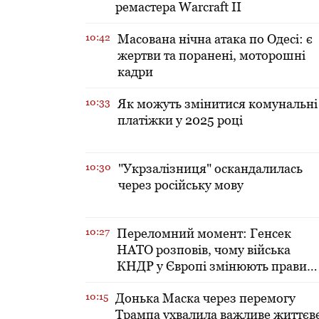
ремастера Warcraft II
10:42
Масована нічна атака по Одесі: є
жертви та поранені, моторошні
кадри
10:33
Як можуть змінитися комунальні
платіжки у 2025 році
10:30
"Укрзалізниця" оскандалилась
через російську мову
10:27
Переломний момент: Генсек
НАТО розповів, чому війська
КНДР у Європі змінюють правил
гри
10:15
Донька Маска через перемогу
Трампа ухвалила важливе життєв