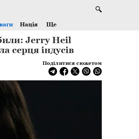
Ще
ваги
Нація
или: Jerry Heil
ла серця індусів
Поділитися сюжетом