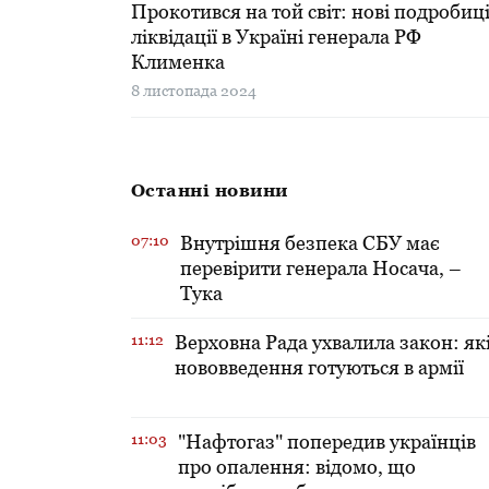
Прокотився на той світ: нові подробиц
ліквідації в Україні генерала РФ
Клименка
8 листопада 2024
Останні новини
07:10
Внутрішня безпека СБУ має
перевірити генерала Носача, –
Тука
11:12
Верховна Рада ухвалила закон: як
нововведення готуються в армії
11:03
"Нафтогаз" попередив українців
про опалення: відомо, що