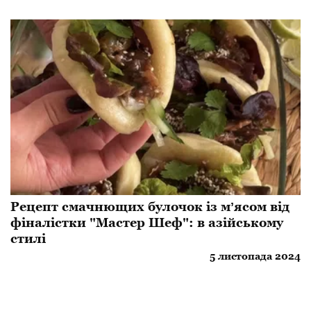
Рецепт смачнющих булочок із мʼясом від
фіналістки "Мастер Шеф": в азійському
стилі
5 листопада 2024