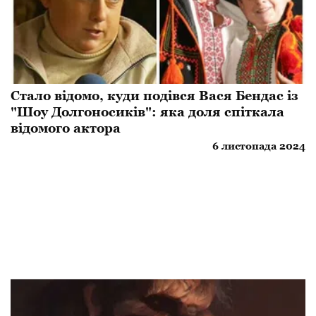
Стало відомо, куди подівся Вася Бендас із
"Шоу Долгоносиків": яка доля спіткала
відомого актора
6 листопада 2024