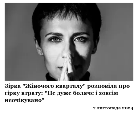
Зірка "Жіночого кварталу" розповіла про
гірку втрату: "Це дуже боляче і зовсім
неочікувано"
7 листопада 2024