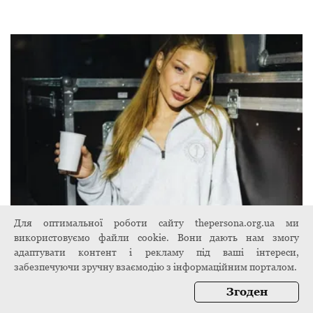
Тіна Кароль зізналася, як її били багато
Для оптимальної роботи сайту thepersona.org.ua ми
років тому: "Це якась слабкість інтелекту"
використовуємо файли cookie. Вони дають нам змогу
адаптувати контент і рекламу під ваші інтереси,
4 листопада 2024
забезпечуючи зручну взаємодію з інформаційним порталом.
Згоден