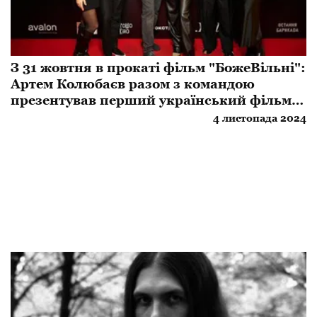
З 31 жовтня в прокаті фільм "БожеВільні":
Артем Колюбаєв разом з командою
презентував перший український фільм
про радянську каральну психіатрію
4 листопада 2024