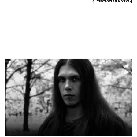
про радянську каральну психіатрію
4 листопада 2024