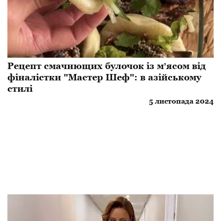
Рецепт смачнющих булочок із мʼясом від
фіналістки "Мастер Шеф": в азійському
стилі
5 листопада 2024