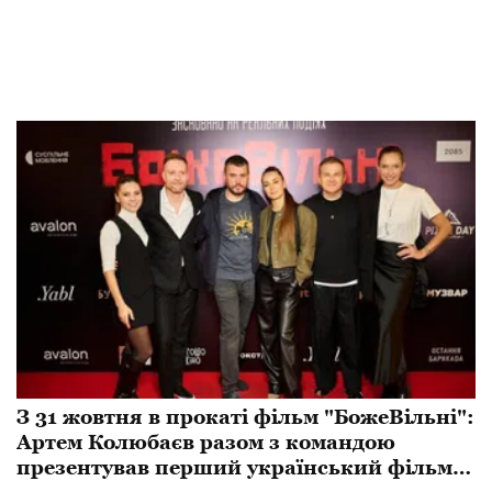
З 31 жовтня в прокаті фільм "БожеВільні":
Артем Колюбаєв разом з командою
презентував перший український фільм