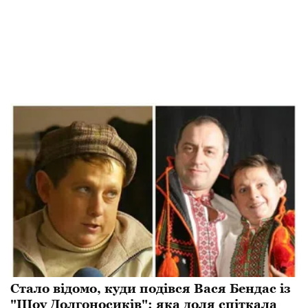
Стало відомо, куди подівся Вася Бендас із
"Шоу Долгоносиків": яка доля спіткала