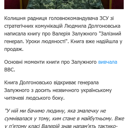
К
олишня радниця головнокомандувача ЗСУ зі
стратегічних комунікацій Людмила Долгоновська
написала книгу про Валерія Залужного "Залізний
генерал. Уроки людяності".
Книга вже надійшла у
продаж.
Основні моменти книги про Залужного
вивчала
BBC.
Книга Долгоновсько відкриває генерала
Залужного з досить незвичного українському
читачеві людського боку.
"У ній ми бачимо людину, яка змалечку не
сумнівалася у тому, ким стане в майбутньому. Вже
у п’ятому класі Валерій знав напам’ять тактико-