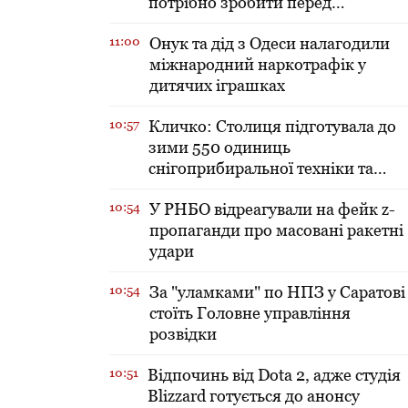
потрібно зробити перед
включенням тепла в оселі
11:00
​Онук та дід з Одеси налагодили
міжнародний наркотрафік у
дитячих іграшках
10:57
Кличко: Столиця підготувала до
зими 550 одиниць
снігоприбиральної техніки та
зробила запаси солі і піску
10:54
У РНБО відреагували на фейк z-
пропаганди про масовані ракетні
удари
10:54
За "уламками" по НПЗ у Саратові
стоїть Головне управління
розвідки
10:51
Відпочинь від Dota 2, адже студія
Blizzard готується до анонсу