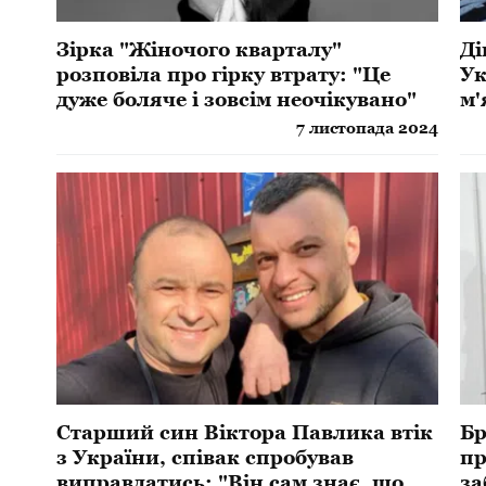
Зірка "Жіночого кварталу"
Ді
розповіла про гірку втрату: "Це
Ук
дуже боляче і зовсім неочікувано"
м'
7 листопада 2024
Старший син Віктора Павлика втік
Бр
з України, співак спробував
пр
виправдатись: "Він сам знає, що
за