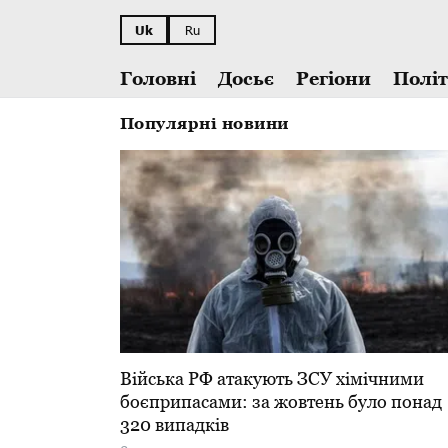
Uk
Ru
Головні
Досьє
Регіони
Полі
Популярні новини
​Війська РФ атакують ЗСУ хімічними
боєприпасами: за жовтень було понад
320 випадків