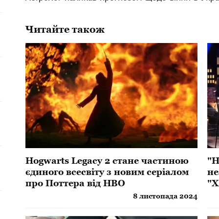
Читайте також
Hogwarts Legacy 2 стане частиною
"Н
єдиного всесвіту з новим серіалом
не
про Поттера від HBO
"Х
8 листопада 2024