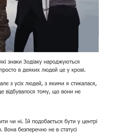
еякі знаки Зодіаку народжуються
 просто в деяких людей це у крові.
ле з усіх людей, з якими я стикалася,
це відбувалося тому, що вони не
ти чи ні. Їй подобається бути у центрі
. Вона безперечно не в статусі