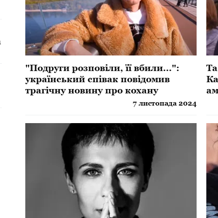
а
"Подруги розповіли, її вбили...":
Та
український співак повідомив
Ка
трагічну новину про кохану
ам
7 листопада 2024