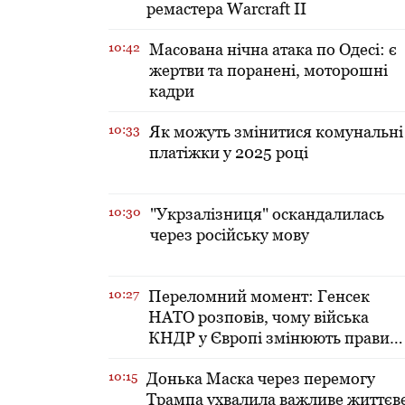
ремастера Warcraft II
10:42
Масована нічна атака по Одесі: є
жертви та поранені, моторошні
кадри
10:33
Як можуть змінитися комунальні
платіжки у 2025 році
10:30
"Укрзалізниця" оскандалилась
через російську мову
10:27
Переломний момент: Генсек
НАТО розповів, чому війська
КНДР у Європі змінюють правил
гри
10:15
Донька Маска через перемогу
Трампа ухвалила важливе життєв