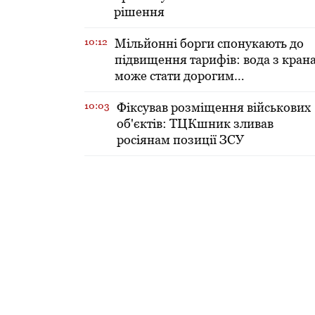
рішення
10:12
Мільйонні борги спонукають до
підвищення тарифів: вода з кран
може стати дорогим
задоволенням
10:03
Фіксував розміщення військових
об'єктів: ТЦКшник зливав
росіянам позиції ЗСУ