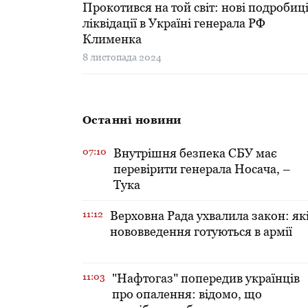
Прокотився на той світ: нові подробиц
ліквідації в Україні генерала РФ
Клименка
8 листопада 2024
Останні новини
07:10
Внутрішня безпека СБУ має
перевірити генерала Носача, –
Тука
11:12
Верховна Рада ухвалила закон: як
нововведення готуються в армії
11:03
"Нафтогаз" попередив українців
про опалення: відомо, що