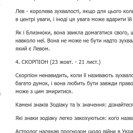
і
Лев - королева зухвалості, якщо для цього кол
в центрі уваги, і іноді ця увага може вдарити ї
Як і Близнюки, вона звикла домагатися свого, 
навколо неї. Вона не може не бути надто зухва
який є Левом.
4. СКОРПІОН (23 жовт. - 21 лист.)
Скорпіон ненавидить, коли її називають зухвало
багато думок, і вона любить бути завжди право
може з цим змиритися.
і
Камені знаків Зодіаку та їх значення: дізнайтес
Які знаки зодіаку легко закохуються: кого назв
Астролог налякав прогнозом щодо війни в Украї