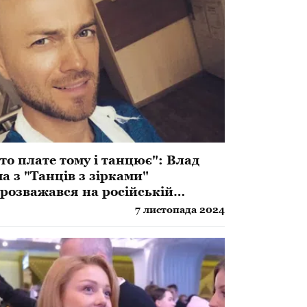
то плате тому і танцює": Влад
а з "Танців з зірками"
розважався на російській
чірці, українці не змовчали
7 листопада 2024