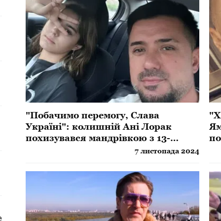
"Побачимо перемогу, Слава
"Х
Україні": колишній Ані Лорак
Ям
похизувався мандрівкою з 13-
по
річною донькою
ве
7 листопада 2024
а
е