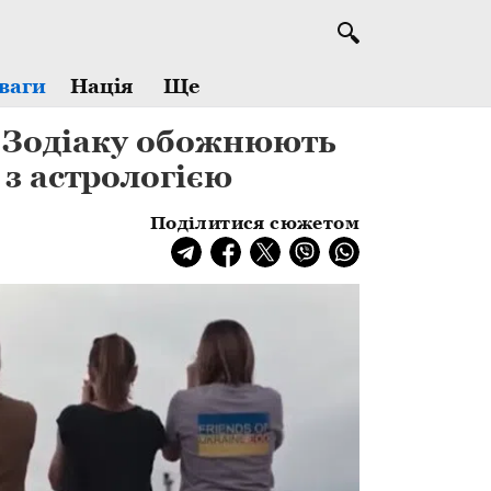
Ще
ваги
Нація
и Зодіаку обожнюють
 з астрологією
Поділитися сюжетом