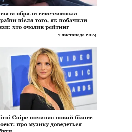
вчата обрали секс-символа
раїни після того, як побачили
язи: хто очолив рейтинг
7 листопада 2024
ітні Спірс починає новий бізнес
оект: про музику доведеться
бути