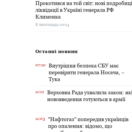
Прокотився на той світ: нові подробиц
ліквідації в Україні генерала РФ
Клименка
8 листопада 2024
Останні новини
07:10
Внутрішня безпека СБУ має
перевірити генерала Носача, –
Тука
11:12
Верховна Рада ухвалила закон: як
нововведення готуються в армії
11:03
"Нафтогаз" попередив українців
про опалення: відомо, що