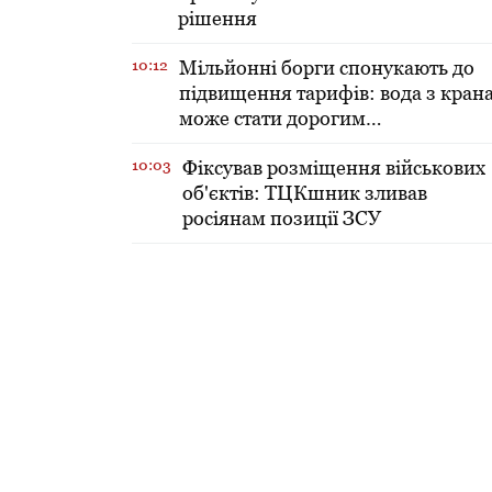
рішення
10:12
Мільйонні борги спонукають до
підвищення тарифів: вода з кран
може стати дорогим
задоволенням
10:03
Фіксував розміщення військових
об'єктів: ТЦКшник зливав
росіянам позиції ЗСУ