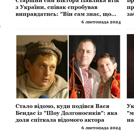
Старший син Віктора Павлика втік
Бр
з України, співак спробував
пр
виправдатись: "Він сам знає, що
за
робити"
6 листопада 2024
а
Стало відомо, куди подівся Вася
Ук
Бендас із "Шоу Долгоносиків": яка
"м
доля спіткала відомого актора
на
6 листопада 2024