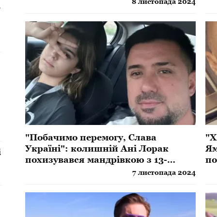
8 листопада 2024
і
"Побачимо перемогу, Слава
"Х
Україні": колишній Ані Лорак
Ям
і
похизувався мандрівкою з 13-
по
річною донькою
ве
7 листопада 2024