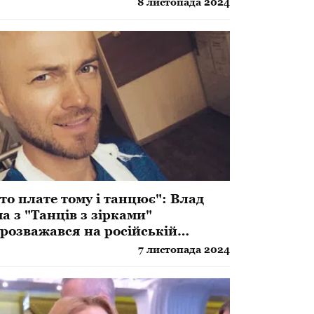
8 листопада 2024
то плате тому і танцює": Влад
а з "Танців з зірками"
розважався на російській
чірці, українці не змовчали
7 листопада 2024