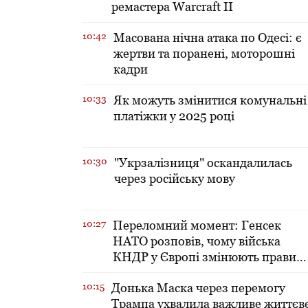
ремастера Warcraft II
10:42
Масована нічна атака по Одесі: є
жертви та поранені, моторошні
кадри
10:33
Як можуть змінитися комунальні
платіжки у 2025 році
10:30
"Укрзалізниця" оскандалилась
через російську мову
10:27
Переломний момент: Генсек
НАТО розповів, чому війська
КНДР у Європі змінюють правил
гри
10:15
Донька Маска через перемогу
Трампа ухвалила важливе життєв