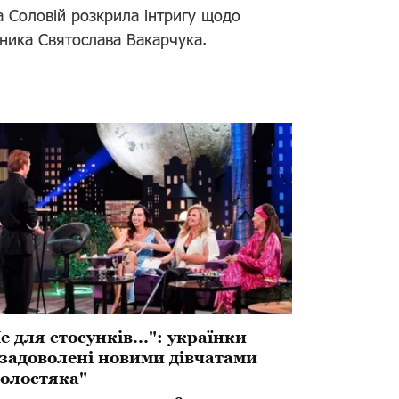
а Соловій розкрила інтригу щодо
ника Святослава Вакарчука.
е для стосунків...": українки
задоволені новими дівчатами
олостяка"