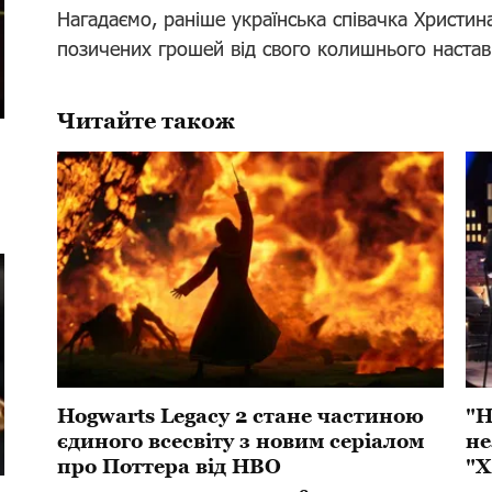
Нагадаємо, раніше українська співачка Христин
позичених грошей від свого колишнього настав
Читайте також
Hogwarts Legacy 2 стане частиною
"Н
єдиного всесвіту з новим серіалом
не
про Поттера від HBO
"Х