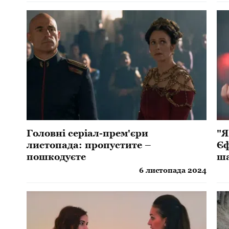
Головні серіал-прем'єри
"Я
листопада: пропустите –
Єф
пошкодуєте
ша
ви
6 листопада 2024