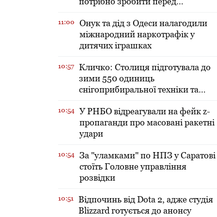
потрібно зробити перед
включенням тепла в оселі
11:00
​Онук та дід з Одеси налагодили
міжнародний наркотрафік у
дитячих іграшках
10:57
Кличко: Столиця підготувала до
зими 550 одиниць
снігоприбиральної техніки та
зробила запаси солі і піску
10:54
У РНБО відреагували на фейк z-
пропаганди про масовані ракетні
удари
10:54
За "уламками" по НПЗ у Саратові
стоїть Головне управління
розвідки
10:51
Відпочинь від Dota 2, адже студія
Blizzard готується до анонсу