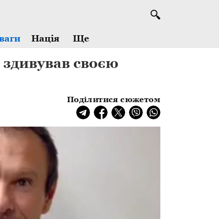
Ще
ваги
Нація
 здивував своєю
Поділитися сюжетом