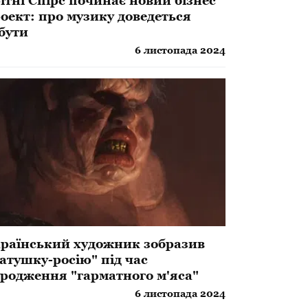
ітні Спірс починає новий бізнес
оект: про музику доведеться
бути
6 листопада 2024
раїнський художник зобразив
атушку-росію" під час
родження "гарматного м'яса"
6 листопада 2024