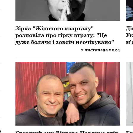
Зірка "Жіночого кварталу"
Ді
розповіла про гірку втрату: "Це
Ук
дуже боляче і зовсім неочікувано"
м'
7 листопада 2024
а
е