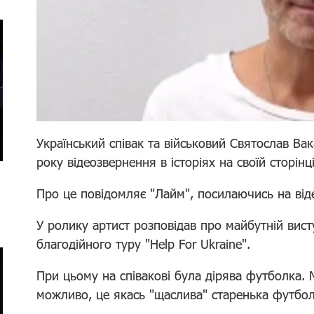
Український співак та військовий Святослав Ва
року відеозвернення в історіях на своїй сторінц
Про це повідомляє "Лайм", посилаючись на від
У ролику артист розповідав про майбутній вист
благодійного туру "Help For Ukraine".
При цьому на співакові була дірява футболка. 
можливо, це якась "щаслива" старенька футбол