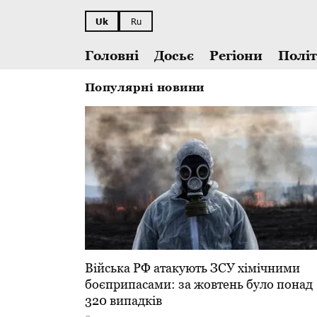
Uk
Ru
Головні
Досьє
Регіони
Полі
Популярні новини
​Війська РФ атакують ЗСУ хімічними
боєприпасами: за жовтень було понад
320 випадків