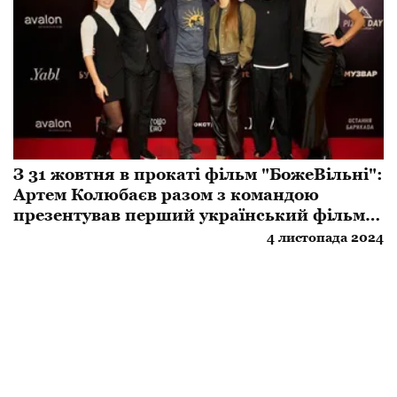
З 31 жовтня в прокаті фільм "БожеВільні":
Артем Колюбаєв разом з командою
презентував перший український фільм
про радянську каральну психіатрію
4 листопада 2024