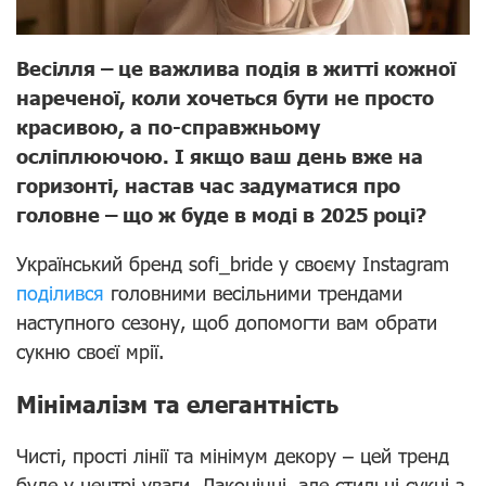
Весілля – це важлива подія в житті кожної
нареченої, коли хочеться бути не просто
красивою, а по-справжньому
осліплюючою. І якщо ваш день вже на
горизонті, настав час задуматися про
головне – що ж буде в моді в 2025 році?
Український бренд sofi_bride у своєму Instagram
поділився
головними весільними трендами
наступного сезону, щоб допомогти вам обрати
сукню своєї мрії.
Мінімалізм та елегантність
Чисті, прості лінії та мінімум декору – цей тренд
буде у центрі уваги. Лаконічні, але стильні сукні з