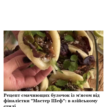
Рецепт смачнющих булочок із мʼясом від
фіналістки "Мастер Шеф": в азійському
стилі