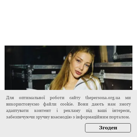
Для оптимальної роботи сайту thepersona.org.ua ми
використовуємо файли cookie. Вони дають нам змогу
адаптувати контент і рекламу під ваші інтереси,
забезпечуючи зручну взаємодію з інформаційним порталом.
Згоден
Тіна Кароль зізналася, як її били багато
років тому: "Це якась слабкість інтелекту"