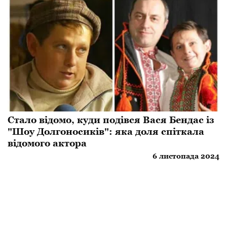
Стало відомо, куди подівся Вася Бендас із
"Шоу Долгоносиків": яка доля спіткала
відомого актора
6 листопада 2024