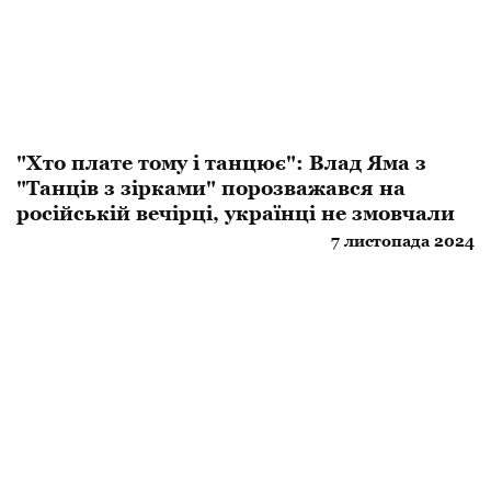
"Хто плате тому і танцює": Влад Яма з
"Танців з зірками" порозважався на
російській вечірці, українці не змовчали
7 листопада 2024