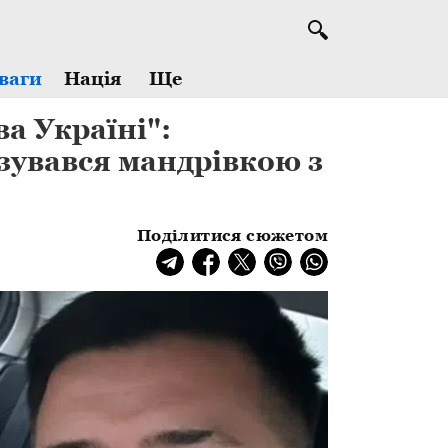
Ще
ваги
Нація
а Україні":
зувався мандрівкою з
Поділитися сюжетом