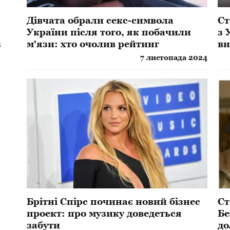
Дівчата обрали секс-символа
Ст
України після того, як побачили
з 
а
м'язи: хто очолив рейтинг
ви
ро
7 листопада 2024
Брітні Спірс починає новий бізнес
Ст
проект: про музику доведеться
Бе
забути
до