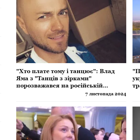
"Хто плате тому і танцює": Влад
"П
Яма з "Танців з зірками"
ук
порозважався на російській
тр
вечірці, українці не змовчали
7 листопада 2024