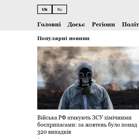
Uk
Ru
Головні
Досьє
Регіони
Полі
Популярні новини
​Війська РФ атакують ЗСУ хімічними
боєприпасами: за жовтень було понад
320 випадків