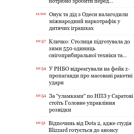
потрібно зробити перед
включенням тепла в оселі
11:00
​Онук та дід з Одеси налагодили
міжнародний наркотрафік у
дитячих іграшках
10:57
Кличко: Столиця підготувала до
зими 550 одиниць
снігоприбиральної техніки та
зробила запаси солі і піску
10:54
У РНБО відреагували на фейк z-
пропаганди про масовані ракетні
удари
10:54
За "уламками" по НПЗ у Саратові
стоїть Головне управління
розвідки
10:51
Відпочинь від Dota 2, адже студія
Blizzard готується до анонсу