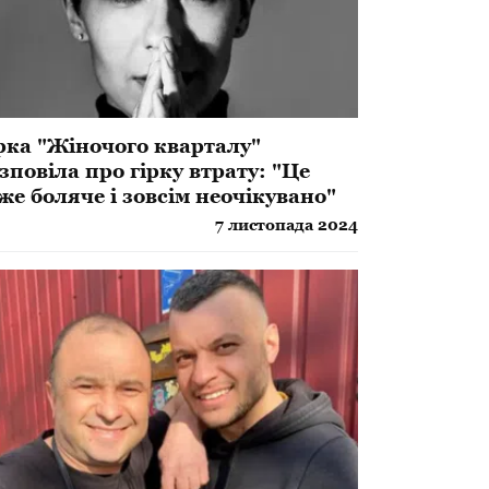
рка "Жіночого кварталу"
зповіла про гірку втрату: "Це
же боляче і зовсім неочікувано"
7 листопада 2024