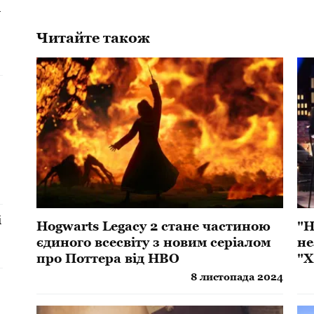
і
Читайте також
і
Hogwarts Legacy 2 стане частиною
"Н
єдиного всесвіту з новим серіалом
не
про Поттера від HBO
"Х
8 листопада 2024