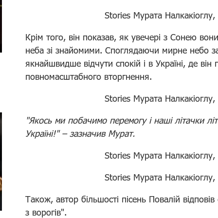
Stories Мурата Налкакіоглу,
Крім того, він показав, як увечері з Сонею вон
неба зі знайомими. Споглядаючи мирне небо з
якнайшвидше відчути спокій і в Україні, де він 
повномасштабного вторгнення.
Stories Мурата Налкакіоглу,
"Якось ми побачимо перемогу і наші літачки літ
Україні!" – зазначив Мурат.
Stories Мурата Налкакіоглу,
Stories Мурата Налкакіоглу,
Також, автор більшості пісень Повалій відповів
з ворогів".