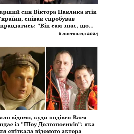
арший син Віктора Павлика втік
України, співак спробував
правдатись: "Він сам знає, що
бити"
6 листопада 2024
ало відомо, куди подівся Вася
ндас із "Шоу Долгоносиків": яка
ля спіткала відомого актора