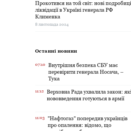
Прокотився на той світ: нові подробиц
ліквідації в Україні генерала РФ
Клименка
8 листопада 2024
Останні новини
07:10
Внутрішня безпека СБУ має
перевірити генерала Носача, –
Тука
11:12
Верховна Рада ухвалила закон: як
нововведення готуються в армії
11:03
"Нафтогаз" попередив українців
про опалення: відомо, що