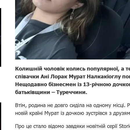
Колишній чоловік колись популярної, а те
співачки Ані Лорак Мурат Налкакіоглу по
Нещодавно бізнесмен із 13-річною дочкою
батьківщини – Туреччини.
Втім, родина не довго сиділа на одному місці. 
новій країні Мурат із дочкою зустрівся з друзя
Про це стало відомо завдяки новітній серії Stor