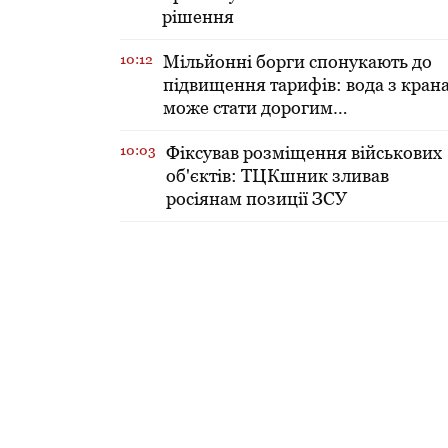
рішення
10:12
Мільйонні борги спонукають до
підвищення тарифів: вода з кран
може стати дорогим
задоволенням
10:03
Фіксував розміщення військових
об'єктів: ТЦКшник зливав
росіянам позиції ЗСУ