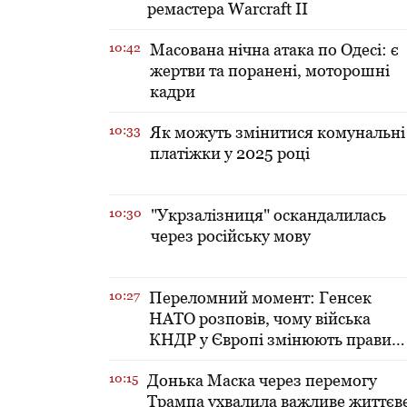
ремастера Warcraft II
10:42
Масована нічна атака по Одесі: є
жертви та поранені, моторошні
кадри
10:33
Як можуть змінитися комунальні
платіжки у 2025 році
10:30
"Укрзалізниця" оскандалилась
через російську мову
10:27
Переломний момент: Генсек
НАТО розповів, чому війська
КНДР у Європі змінюють правил
гри
10:15
Донька Маска через перемогу
Трампа ухвалила важливе життєв