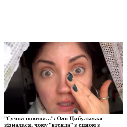
"Сумна новина...": Оля Цибульська
зізналася, чому "втекла" з сином з