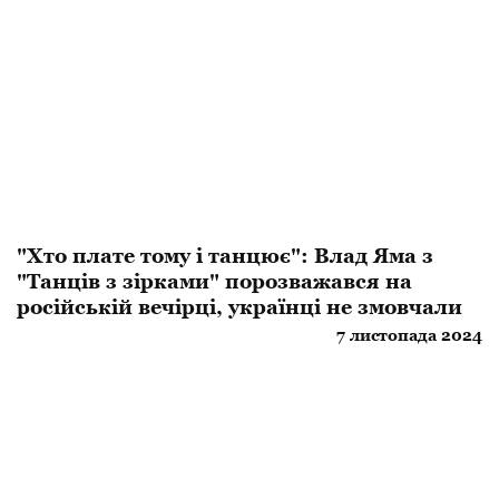
"Хто плате тому і танцює": Влад Яма з
"Танців з зірками" порозважався на
російській вечірці, українці не змовчали
7 листопада 2024