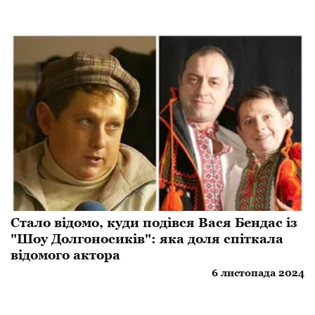
Стало відомо, куди подівся Вася Бендас із
"Шоу Долгоносиків": яка доля спіткала
відомого актора
6 листопада 2024