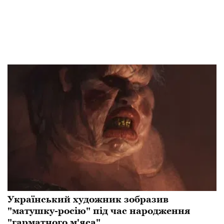
Український художник зобразив
"матушку-росію" під час народження
"гарматного м'яса"