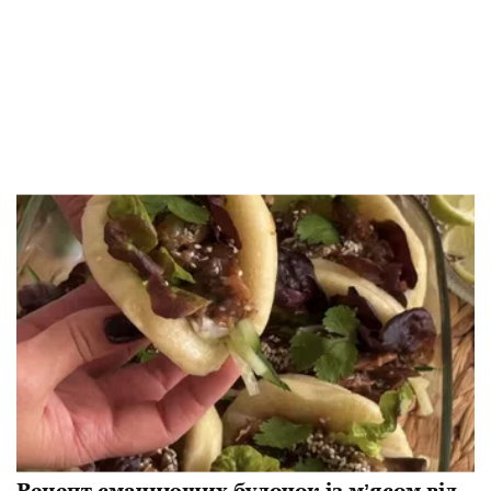
Рецепт смачнющих булочок із мʼясом від