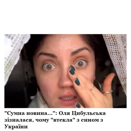
"Сумна новина...": Оля Цибульська
зізналася, чому "втекла" з сином з
України