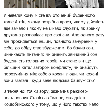
У невеличкому містечку оточений буденністю
живе Антін, якому потрібна краса, якому дійсність
дає замало і якому не цікаво слухати, як зранку
дружина розповідає про свої сни. Але одного разу
він прокидається іншим, повністю зануреним у
себе, до обіду стає збудженим, бо бачив сон…
Виникають питання: чи змінить звичайний сон
буденність головних героїв, чи стане він ще
більшим каталізатором конфлікту, чи знайдуть
порозуміння між собою кохані люди, чи кохані
вони взагалі і куди веде людська байдужість?
З технічної точки зору, зазначив режисер-
постановник Станіслав Іванов, складність
Коцюбинського у тому, що у його текстах мало