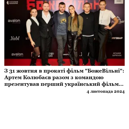
З 31 жовтня в прокаті фільм "БожеВільні":
Артем Колюбаєв разом з командою
презентував перший український фільм
про радянську каральну психіатрію
4 листопада 2024