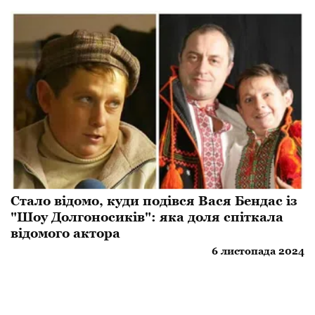
Стало відомо, куди подівся Вася Бендас із
"Шоу Долгоносиків": яка доля спіткала
відомого актора
6 листопада 2024