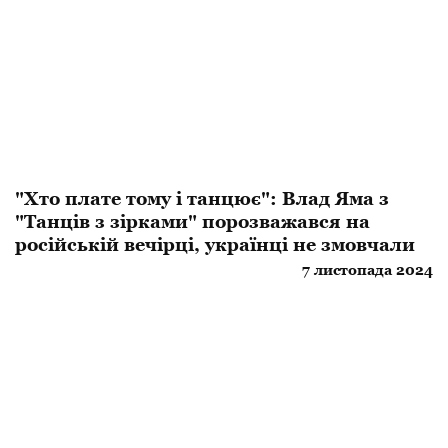
"Хто плате тому і танцює": Влад Яма з
"Танців з зірками" порозважався на
російській вечірці, українці не змовчали
7 листопада 2024