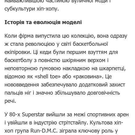
найважливішою частиною вуличної моди і
субкультури хіп-хопу.
Історія та еволюція моделі
Коли фірма випустила цю колекцію, вона одразу
ж стала революцією у світі баскетбольної
екіпіровки. Ці кеди були першим взуттям для
баскетболу з повністю шкіряним верхом і
неповторною гумовою накладкою на шкарпетці,
відомою як «shell toe» або «раковина». Це
нововведення забезпечувало додатковий захист
пальців ніг і значно збільшувало довговічність
речі.
У 80-х Superstar вийшли за межі спортивних арен
і увійшли в індустрію стрітстайлу. Культова хіп-
хоп група Run-D.M.C. зіграла ключову роль у