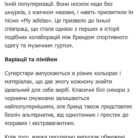
їхній популяризації. Вони носили кеди без
шнурків, з язичком назовні, і навіть присвятили їм
пісню «My adidas». Це призвело до їхньої
співпраці, що стала однією з перших в історії
подібних колаборацій між брендом спортивного
одягу та музичним гуртом.
Варіації та лінійки
Суперстари випускаються в різних кольорах і
матеріалах, що дає змогу кожному знайти
ідеальний для себе виріб. Класичні білі снікери з
чорними смужками залишаються
найпопулярнішими, але бренд також представляє
безліч альтернатив, від однотонних і простих до
яскравих і екстравагантних.
Крім того, марка регулярно випускає обмежені