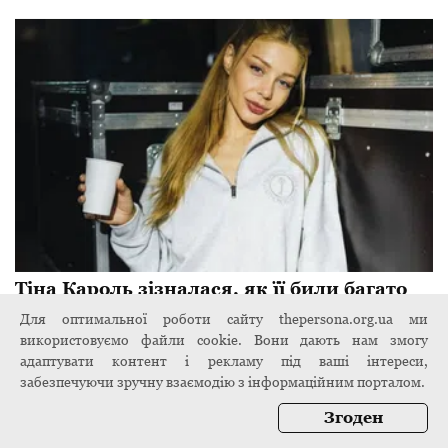
Тіна Кароль зізналася, як її били багато
років тому: "Це якась слабкість інтелекту"
Для оптимальної роботи сайту thepersona.org.ua ми
4 листопада 2024
використовуємо файли cookie. Вони дають нам змогу
адаптувати контент і рекламу під ваші інтереси,
забезпечуючи зручну взаємодію з інформаційним порталом.
Згоден