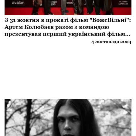
З 31 жовтня в прокаті фільм "БожеВільні":
Артем Колюбаєв разом з командою
презентував перший український фільм
про радянську каральну психіатрію
4 листопада 2024