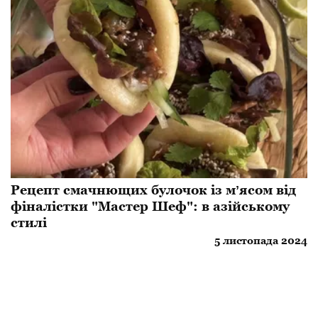
Рецепт смачнющих булочок із мʼясом від
фіналістки "Мастер Шеф": в азійському
стилі
5 листопада 2024