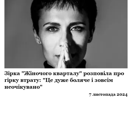
Зірка "Жіночого кварталу" розповіла про
гірку втрату: "Це дуже боляче і зовсім
неочікувано"
7 листопада 2024