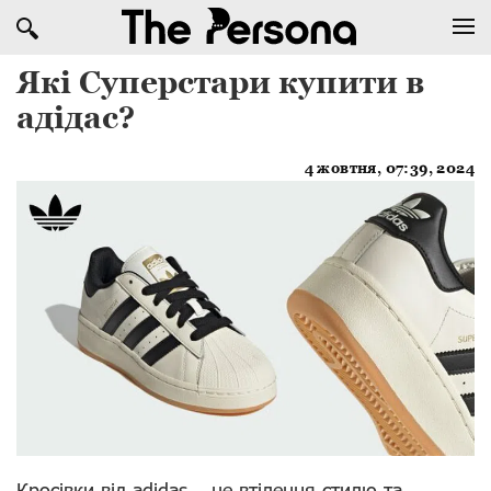
Які Суперстари купити в
адідас?
4 жовтня, 07:39, 2024
Кросівки від adidas – це втілення стилю та