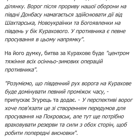
ділянку. Ворог після прориву нашої оборони на
півдні Донбасу намагається здійснювати дії від
Шахтарська, Новоукраїнки та Богоявленки на
південь у бік Курахового. У противника є певне
просування в цьому напрямку".
На його думку, битва за Курахове буде
"центром
тяжіння всіх осінньо-зимових операцій
противника".
"Розуміємо, що південний рух ворога на Курахове
буде домінувати певний проміжок часу,
-
припускає Згурець та додає. -
У перспективі ворог
хоче пов'язати це зі створенням передумов для
просування на Покровськ, але тут ще потрібно
враховувати резерви та сили з обох сторін, щоб
робити попередні висновки".