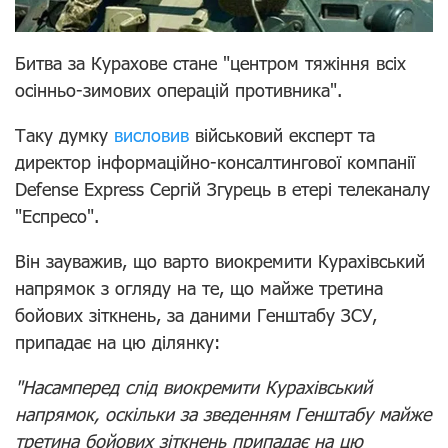
Битва за Курахове стане "центром тяжіння всіх
осінньо-зимових операцій противника".
Таку думку
висловив
військовий експерт та
директор інформаційно-консалтингової компанії
Defense Express Сергій Згурець в етері телеканалу
"Еспресо".
Він зауважив, що варто виокремити Курахівський
напрямок з огляду на те, що майже третина
бойових зіткнень, за даними Генштабу ЗСУ,
припадає на цю ділянку:
"Насамперед слід виокремити Курахівський
напрямок, оскільки за зведенням Генштабу майже
третина бойових зіткнень припадає на цю