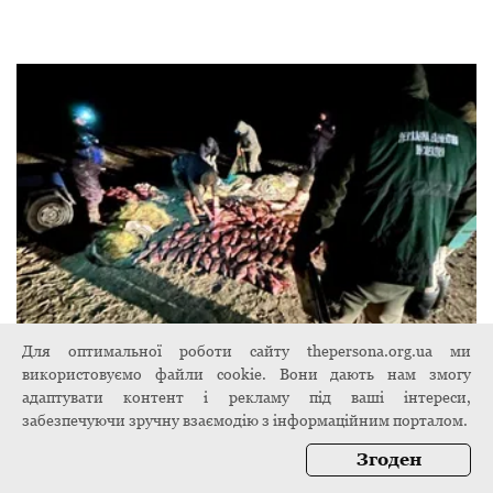
Для оптимальної роботи сайту thepersona.org.ua ми
Майже кілометр сіток: у Сулинському
використовуємо файли cookie. Вони дають нам змогу
заказнику виявили порушення вимог
адаптувати контент і рекламу під ваші інтереси,
природоохоронного законодавства на 7
забезпечуючи зручну взаємодію з інформаційним порталом.
мільйонів гривень
7 листопада 2024
Згоден