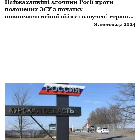
Найжахливіші злочини Росії проти
полонених ЗСУ з початку
повномасштабної війни: озвучені страшні
цифри
8 листопада 2024