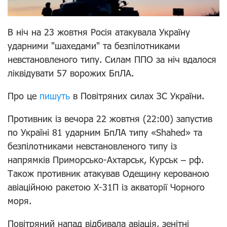
В ніч на 23 жовтня Росія атакувала Україну
ударними "шахедами" та безпілотниками
невстановленого типу. Силам ППО за ніч вдалося
ліквідувати 57 ворожих БпЛА.
Про це
пишуть
в Повітряних силах ЗС України.
Противник із вечора 22 жовтня (22:00) запустив
по Україні 81 ударним БпЛА типу «Shahed» та
безпілотниками невстановленого типу із
напрямків Приморсько-Ахтарськ, Курськ – рф.
Також противник атакував Одещину керованою
авіаційною ракетою Х-31П із акваторії Чорного
моря.
Повітряний напад відбивала авіація, зенітні