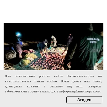
Для оптимальної роботи сайту thepersona.org.ua ми
використовуємо файли cookie. Вони дають нам змогу
адаптувати контент і рекламу під ваші інтереси,
У Сулинському заказнику виявили
забезпечуючи зручну взаємодію з інформаційним порталом.
порушення вимог природоохоронного
законодавства на 7 мільйонів гривень
Згоден
7 листопада 2024