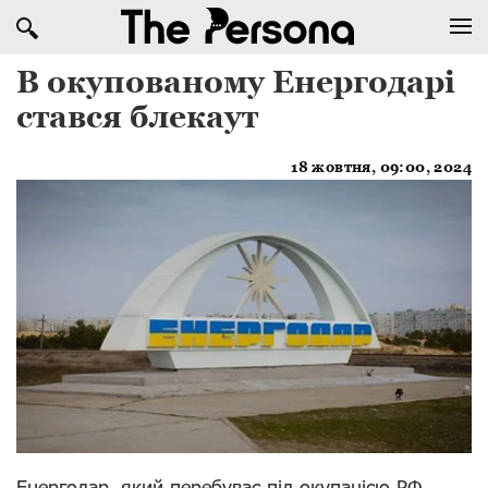
В окупованому Енергодарі
стався блекаут
18 жовтня, 09:00, 2024
Енергодар, який перебуває під окупацією РФ,