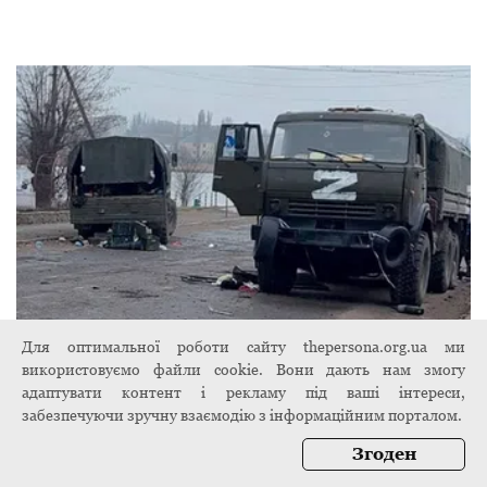
Для оптимальної роботи сайту thepersona.org.ua ми
"Дорога смерті": окупант зняв на відео ще
використовуємо файли cookie. Вони дають нам змогу
одну розбиту колону російської техніки
адаптувати контент і рекламу під ваші інтереси,
7 листопада 2024
забезпечуючи зручну взаємодію з інформаційним порталом.
Згоден