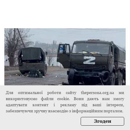
Для оптимальної роботи сайту thepersona.org.ua ми
використовуємо файли cookie. Вони дають нам змогу
адаптувати контент і рекламу під ваші інтереси,
"Дорога смерті": окупант зняв на відео ще
забезпечуючи зручну взаємодію з інформаційним порталом.
одну розбиту колону російської техніки
7 листопада 2024
Згоден