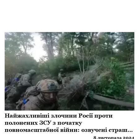
Найжахливіші злочини Росії проти
полонених ЗСУ з початку
повномасштабної війни: озвучені страшні
цифри
8 листопада 2024