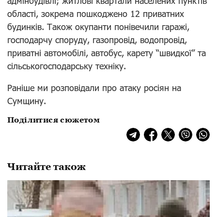
адмінбудівлі; житлові квартали населених пунктів
області, зокрема пошкоджено 12 приватних
будинків. Також окупанти понівечили гаражі,
господарчу споруду, газопровід, водопровід,
приватні автомобілі, автобус, карету “швидкої” та
сільськогосподарську техніку.
Раніше ми розповідали про атаку росіян на
Сумщину.
Поділитися сюжетом
Читайте також