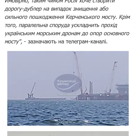
Ймовірно, таким чином Росія хоче створити
дорогу-дублер на випадок знищення або
сильного пошкодження Керченського мосту. Крім
того, паралельна споруда ускладнить прохід
українським морським дронам до опор основного
мосту",
- зазначають на телеграм-каналі.