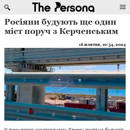
Росіяни будують ще один
міст поруч з Керченським
16 жовтня, 10:54, 2024
У тимчасово окупованому Криму росіяни будують