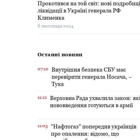
Прокотився на той світ: нові подробиц
ліквідації в Україні генерала РФ
Клименка
8 листопада 2024
Останні новини
07:10
Внутрішня безпека СБУ має
перевірити генерала Носача, –
Тука
11:12
Верховна Рада ухвалила закон: як
нововведення готуються в армії
11:03
"Нафтогаз" попередив українців
про опалення: відомо, що