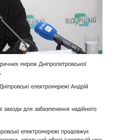
тричних мереж Дніпропетровської
.
ніпровські електромережі Андрій
ні заходи для забезпечення надійного
ровські електромережі продовжує
Зокрема, загальний обсяг інвестицій уже