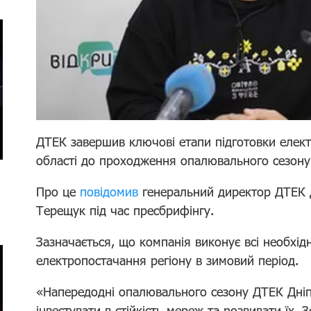
ДТЕК завершив ключові етапи підготовки елек
області до проходження опалювального сезону
Про це
повідомив
генеральний директор ДТЕК Д
Терещук під час пресбрифінгу.
Зазначається, що компанія виконує всі необхід
електропостачання регіону в зимовий період.
«Напередодні опалювального сезону ДТЕК Дніп
інвестувати в стійкість мереж та розвивати їх. 