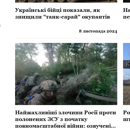
Українські бійці показали, як
​Н
знищили "танк-сарай" окупантів
пе
а
8 листопада 2024
Найжахливіші злочини Росії проти
Ро
полонених ЗСУ з початку
шт
повномасштабної війни: озвучені