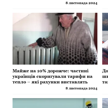
страшні цифри
8 листопада 2024
Майже на 10% дорожче: частині
До
українців скоригували тарифи на
шк
тепло – які рахунки виставлять
та
8 листопада 2024