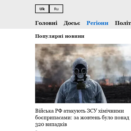
Uk
Ru
Головні
Досьє
Регіони
Полі
Популярні новини
​Війська РФ атакують ЗСУ хімічними
боєприпасами: за жовтень було понад
320 випадків