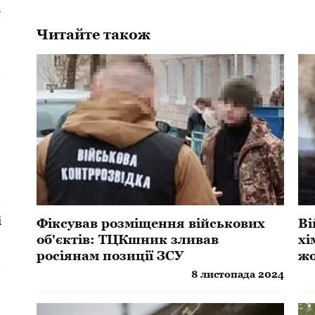
і
Читайте також
і
Фіксував розміщення військових
​В
об'єктів: ТЦКшник зливав
хі
росіянам позиції ЗСУ
жо
8 листопада 2024