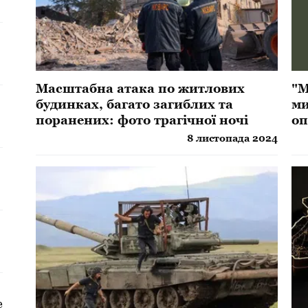
Масштабна атака по житлових
​"
будинках, багато загиблих та
ми
поранених: фото трагічної ночі
оп
Ук
8 листопада 2024
мі
а
е