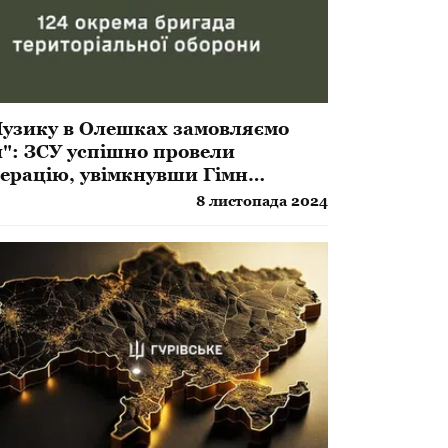
Музику в Олешках замовляємо
": ЗСУ успішно провели
ерацію, увімкнувши Гімн
раїни в тимчасово окупованому
8 листопада 2024
сті