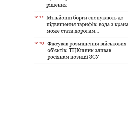
рішення
10:12
Мільйонні борги спонукають до
підвищення тарифів: вода з кран
може стати дорогим
задоволенням
10:03
Фіксував розміщення військових
об'єктів: ТЦКшник зливав
росіянам позиції ЗСУ