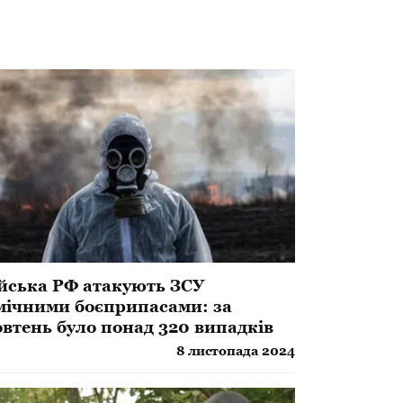
ійська РФ атакують ЗСУ
мічними боєприпасами: за
втень було понад 320 випадків
8 листопада 2024