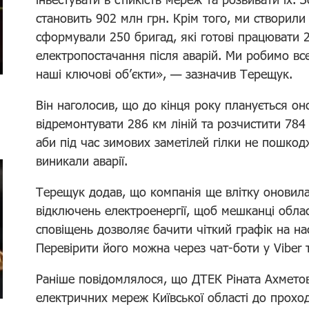
становить 902 млн грн. Крім того, ми створили
сформували 250 бригад, які готові працювати 
електропостачання після аварій. Ми робимо вс
наші ключові об’єкти», — зазначив Терещук.
Він наголосив, що до кінця року планується он
відремонтувати 286 км ліній та розчистити 784 
аби під час зимових заметілей гілки не пошкодж
виникали аварії.
Терещук додав, що компанія ще влітку оновил
відключень електроенергії, щоб мешканці облас
сповіщень дозволяє бачити чіткий графік на нас
Перевірити його можна через чат-боти у Viber т
Раніше повідомлялося, що ДТЕК Ріната Ахметов
електричних мереж Київської області до прох