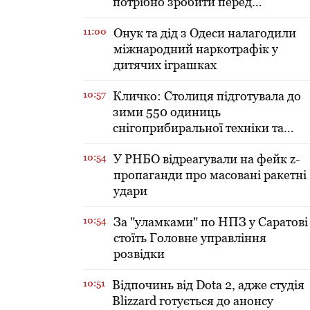
потрібно зробити перед
включенням тепла в оселі
11:00
​Онук та дід з Одеси налагодили
міжнародний наркотрафік у
дитячих іграшках
10:57
Кличко: Столиця підготувала до
зими 550 одиниць
снігоприбиральної техніки та
зробила запаси солі і піску
10:54
У РНБО відреагували на фейк z-
пропаганди про масовані ракетні
удари
10:54
За "уламками" по НПЗ у Саратові
стоїть Головне управління
розвідки
10:51
Відпочинь від Dota 2, адже студія
Blizzard готується до анонсу