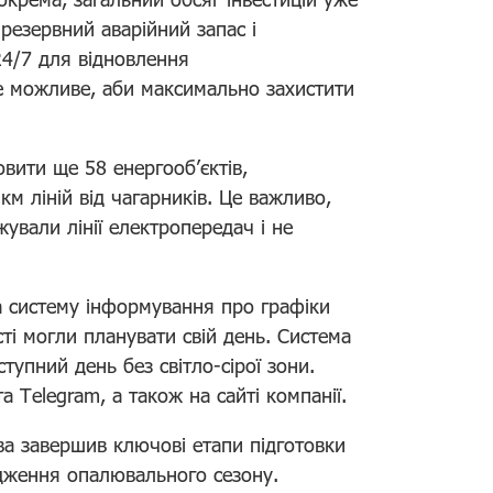
 резервний аварійний запас і
24/7 для відновлення
е можливе, аби максимально захистити
овити ще 58 енергооб’єктів,
км ліній від чагарників. Це важливо,
ували лінії електропередач і не
а систему інформування про графіки
ті могли планувати свій день. Система
тупний день без світло-сірої зони.
а Telegram, а також на сайті компанії.
а завершив ключові етапи підготовки
одження опалювального сезону.