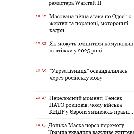
ремастера Warcraft II
10:42
Масована нічна атака по Одесі: є
жертви та поранені, моторошні
кадри
10:33
Як можуть змінитися комунальні
платіжки у 2025 році
10:30
"Укрзалізниця" оскандалилась
через російську мову
10:27
Переломний момент: Генсек
НАТО розповів, чому війська
КНДР у Європі змінюють правил
гри
10:15
Донька Маска через перемогу
Трампа ухвалила важливе життєв