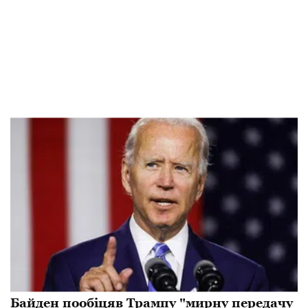
Байден пообіцяв Трампу "мирну передачу