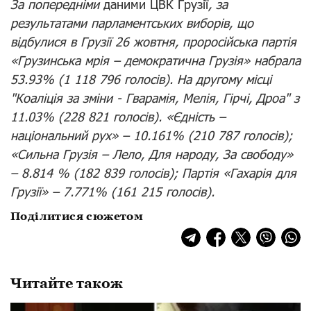
За попередніми
даними ЦВК Грузії
, за
результатами парламентських виборів, що
відбулися в Грузії 26 жовтня, проросійська партія
«Грузинська мрія – демократична Грузія» набрала
53.93% (1 118 796 голосів).
На другому місці
"Коаліція за зміни - Гварамія, Мелія, Гірчі, Дроа" з
11.03% (228 821 голосів). «Єдність –
національний рух» – 10.161% (210 787 голосів);
«Сильна Грузія – Лело, Для народу, За свободу»
– 8.814 % (182 839 голосів); Партія «Гахарія для
Грузії» – 7.771% (161 215 голосів).
Поділитися сюжетом
Читайте також