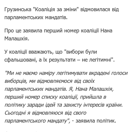
Грузинська "Коаліція за зміни" відмовилася від
парламентських мандатів.
Про це
заявила
перший номер коаліції Нана
Малашхія.
У коаліції вважають, що "вибори були
сфальшовані, а їх результати – не легітимні".
"Ми не маємо наміру легітимувати вкрадені голоси
виборців, ми відмовляємося від своїх
парламентських мандатів. Я, Нана Малашхія,
перший номер списку коаліції, прийшла в
політику заради ідей та захисту інтересів країни.
Сьогодні я відмовляюся від свого
парламентського мандату",
- заявила політик.