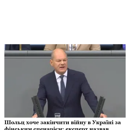
Шольц хоче закінчити війну в Україні за
фінським сценарієм: експерт назвав