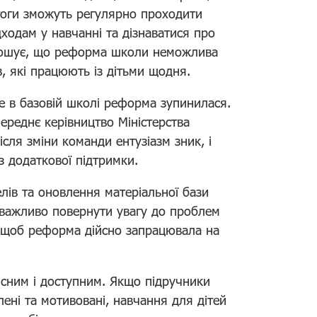
агоги зможуть регулярно проходити
дходам у навчанні та дізнаватися про
олошує, що реформа школи неможлива
в, які працюють із дітьми щодня.
е в базовій школі реформа зупинилася.
переднє керівництво Міністерства
сля зміни команди ентузіазм зник, і
 додаткової підтримки.
елів та оновлення матеріальної бази
 важливо повернути увагу до проблем
и, щоб реформа дійсно запрацювала на
існим і доступним. Якщо підручники
влені та мотивовані, навчання для дітей