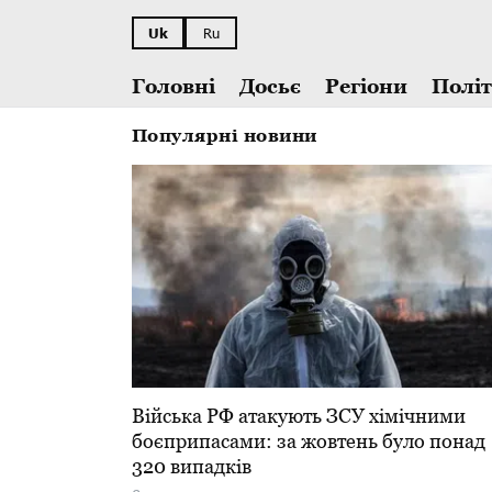
Uk
Ru
Головні
Досьє
Регіони
Полі
Популярні новини
​Війська РФ атакують ЗСУ хімічними
боєприпасами: за жовтень було понад
320 випадків