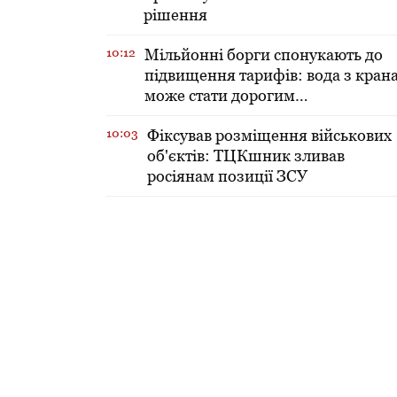
рішення
10:12
Мільйонні борги спонукають до
підвищення тарифів: вода з кран
може стати дорогим
задоволенням
10:03
Фіксував розміщення військових
об'єктів: ТЦКшник зливав
росіянам позиції ЗСУ