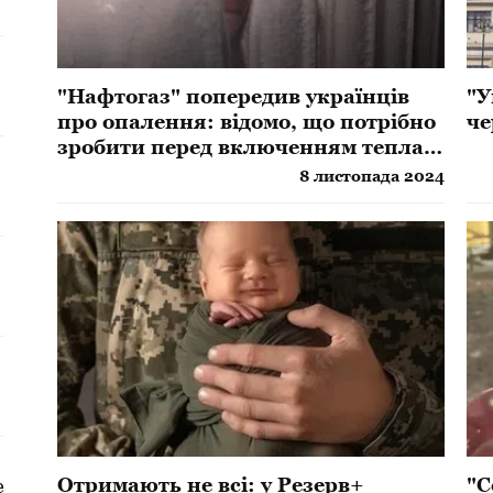
"Нафтогаз" попередив українців
"У
про опалення: відомо, що потрібно
че
зробити перед включенням тепла в
оселі
8 листопада 2024
а
Отримають не всі: у Резерв+
"С
е