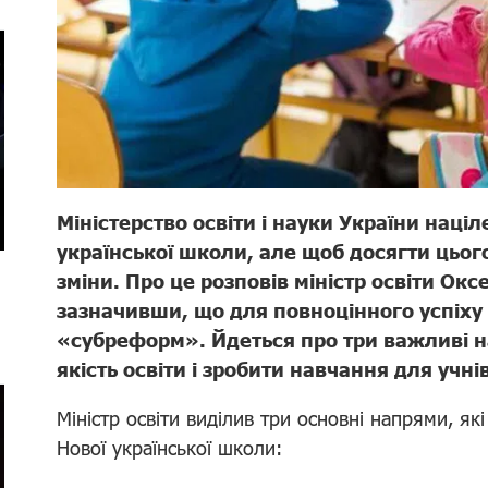
Міністерство освіти і науки України наці
української школи, але щоб досягти цього
зміни. Про це розповів міністр освіти Окс
зазначивши, що для повноцінного успіху
«субреформ». Йдеться про три важливі 
якість освіти і зробити навчання для учн
Міністр освіти виділив три основні напрями, я
Нової української школи: