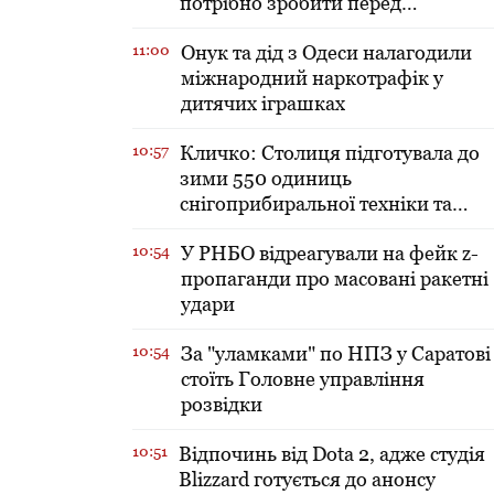
потрібно зробити перед
включенням тепла в оселі
11:00
​Онук та дід з Одеси налагодили
міжнародний наркотрафік у
дитячих іграшках
10:57
Кличко: Столиця підготувала до
зими 550 одиниць
снігоприбиральної техніки та
зробила запаси солі і піску
10:54
У РНБО відреагували на фейк z-
пропаганди про масовані ракетні
удари
10:54
За "уламками" по НПЗ у Саратові
стоїть Головне управління
розвідки
10:51
Відпочинь від Dota 2, адже студія
Blizzard готується до анонсу