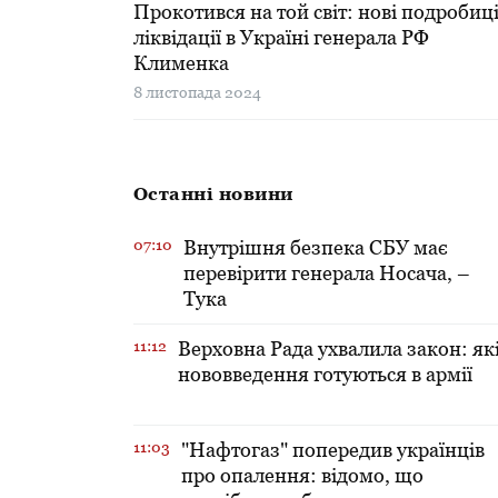
Прокотився на той світ: нові подробиц
ліквідації в Україні генерала РФ
Клименка
8 листопада 2024
Останні новини
07:10
Внутрішня безпека СБУ має
перевірити генерала Носача, –
Тука
11:12
Верховна Рада ухвалила закон: як
нововведення готуються в армії
11:03
"Нафтогаз" попередив українців
про опалення: відомо, що