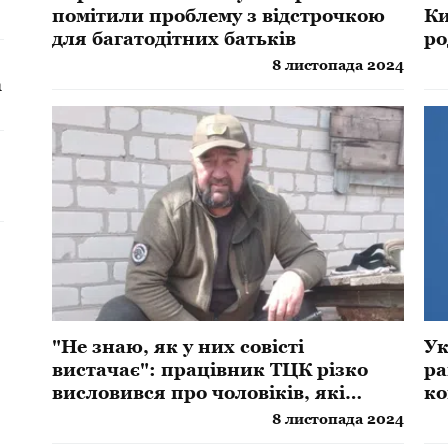
помітили проблему з відстрочкою
Ки
для багатодітних батьків
ро
Ро
8 листопада 2024
а
"Не знаю, як у них совісті
​У
вистачає": працівник ТЦК різко
ра
висловився про чоловіків, які
ко
ховаються від мобілізації
8 листопада 2024