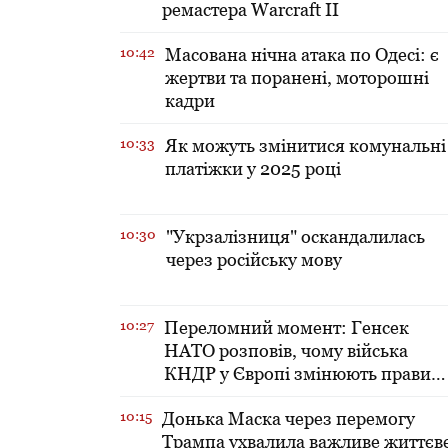
ремастера Warcraft II
10:42
Масована нічна атака по Одесі: є
жертви та поранені, моторошні
кадри
10:33
Як можуть змінитися комунальні
платіжки у 2025 році
10:30
"Укрзалізниця" оскандалилась
через російську мову
10:27
Переломний момент: Генсек
НАТО розповів, чому війська
КНДР у Європі змінюють правил
гри
10:15
Донька Маска через перемогу
Трампа ухвалила важливе життєв