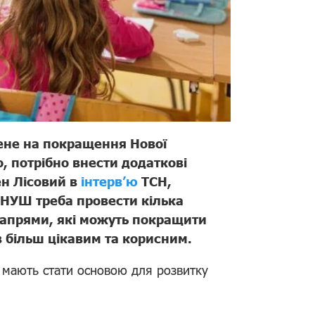
лене на покращення Нової
, потрібно внести додаткові
ен Лісовий в
інтерв’ю
ТСН,
 НУШ треба провести кілька
напрями, які можуть покращити
ів більш цікавим та корисним.
кі мають стати основою для розвитку