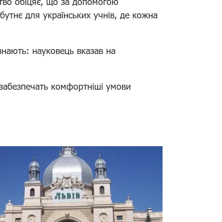
ство обіцяє, що за допомогою
тнє для українських учнів, де кожна
знають: науковець вказав на
 забезпечать комфортніші умови