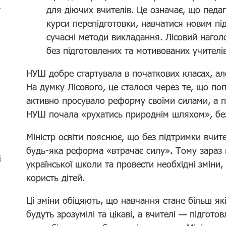
і
для діючих вчителів. Це означає, що пед
курси перепідготовки, навчатися новим пі
сучасні методи викладання. Лісовий наг
без підготовлених та мотивованих учителі
НУШ добре стартувала в початкових класах, ал
На думку Лісового, це сталося через те, що по
активно просувало реформу своїми силами, а пі
НУШ почала «рухатись природнім шляхом», без
Міністр освіти пояснює, що без підтримки вчит
будь-яка реформа «втрачає силу». Тому зараз
і
української школи та провести необхідні змін
користь дітей.
Ці зміни обіцяють, що навчання стане більш як
будуть зрозумілі та цікаві, а вчителі — підгото