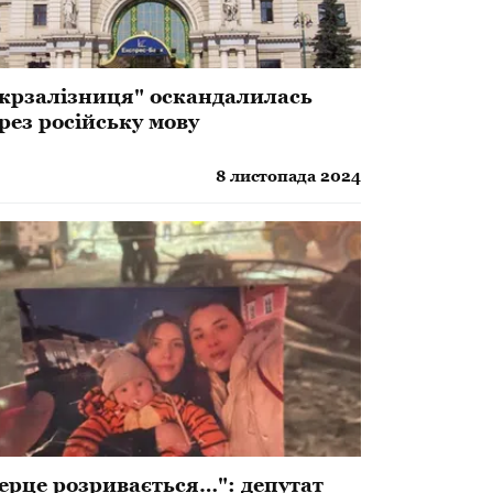
крзалізниця" оскандалилась
рез російську мову
8 листопада 2024
ерце розривається…": депутат