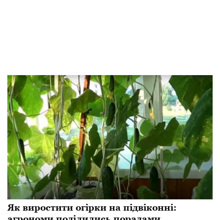
Як виростити огірки на підвіконні:
агрономи поділились порадами