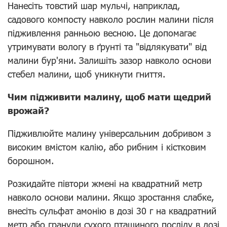
Нанесіть товстий шар мульчі, наприклад,
садового компосту навколо рослин малини після
підживлення ранньою весною. Це допомагає
утримувати вологу в ґрунті та "відлякувати" від
малини бур'яни. Залишіть зазор навколо основи
стебел малини, щоб уникнути гниття.
Чим підживити малину, щоб мати щедрий
врожай?
Підживлюйте малину універсальним добривом з
високим вмістом калію, або рибним і кістковим
борошном.
Розкидайте півтори жмені на квадратний метр
навколо основи малини. Якщо зростання слабке,
внесіть сульфат амонію в дозі 30 г на квадратний
метр або гранули сухого пташиного посліду в дозі