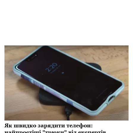
Як швидко зарядити телефон:
найпростіші "трюки" від експертів