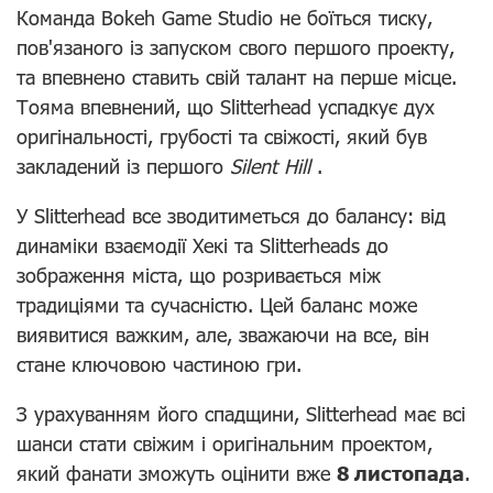
Команда Bokeh Game Studio не боїться тиску,
пов'язаного із запуском свого першого проекту,
та впевнено ставить свій талант на перше місце.
Тояма впевнений, що Slitterhead успадкує дух
оригінальності, грубості та свіжості, який був
закладений із першого
Silent Hill
.
У Slitterhead все зводитиметься до балансу: від
динаміки взаємодії Хекі та Slitterheads до
зображення міста, що розривається між
традиціями та сучасністю. Цей баланс може
виявитися важким, але, зважаючи на все, він
стане ключовою частиною гри.
З урахуванням його спадщини, Slitterhead має всі
шанси стати свіжим і оригінальним проектом,
який фанати зможуть оцінити вже
8 листопада
.