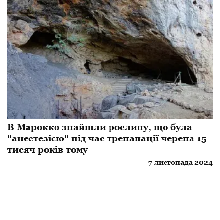
В Марокко знайшли рослину, що була
"анестезією" під час трепанації черепа 15
тисяч років тому
7 листопада 2024