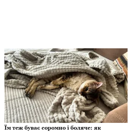
Їм теж буває соромно і боляче: як