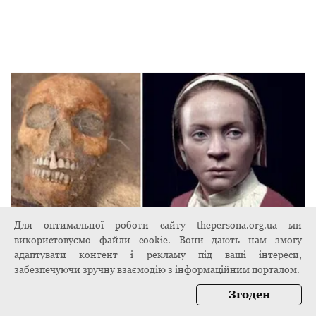
Для оптимальної роботи сайту thepersona.org.ua ми
використовуємо файли cookie. Вони дають нам змогу
адаптувати контент і рекламу під ваші інтереси,
Вчені реконструювали обличчя "жінки-
забезпечуючи зручну взаємодію з інформаційним порталом.
вампіра", знайденої з серпом на шиї і
Згоден
замком на нозі
5 листопада 2024