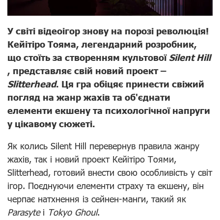
У світі відеоігор знову на порозі революція!
Кейітіро Тояма, легендарний розробник,
що стоїть за створенням культової
Silent Hill
, представляє свій новий проект –
Slitterhead
. Ця гра обіцяє принести свіжий
погляд на жанр жахів та об'єднати
елементи екшену та психологічної напруги
у цікавому сюжеті.
Як колись Silent Hill перевернув правила жанру
жахів, так і новий проект Кейітіро Тоями,
Slitterhead, готовий внести свою особливість у світ
ігор. Поєднуючи елементи страху та екшену, він
черпає натхнення із сейнен-манги, такий як
Parasyte
і
Tokyo Ghoul
.