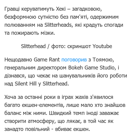
Гравці керуватимуть Хекі – загадковою,
безформною сутністю без пам'яті, одержимим
полюванням на Slitterheads, які крадуть спогади
та пожирають мізки.
Slitterhead / фото: скриншот Youtube
Нещодавно Game Rant
поговорив
з Тоямою,
генеральним директором Bokeh Game Studio, і
дізнався, що чекає на шанувальників його роботи
над Silent Hill у Slitterhead.
Хоча за останні роки в іграх жахів з'явилося
багато екшен-елементів, лише мало хто знайшов
баланс між ними. Швидкий темп іноді заважає
створити атмосферу, що лякає, в той час як
занадто повільний - вбиває екшен.