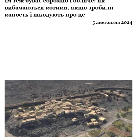
Їм теж буває соромно і боляче: як
вибачаються котики, якщо зробили
капость і шкодують про це
5 листопада 2024