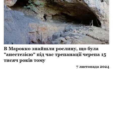
В Марокко знайшли рослину, що була
"анестезією" під час трепанації черепа 15
тисяч років тому
7 листопада 2024