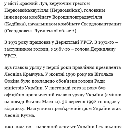
у місті Красний Луч, керуючим трестом
Первомайськвугілля (Первомайськ), головним
інженером комбінату Ворошиловградвугілля
(Кадіївка), начальником комбінату Свердловантрацит
(Свердловськ Луганської області).
З 1971 року працював у Держплані УРСР. З 1972-го –
заступником голови, з 1987-го – голова Держплану
УРСР.
Був главою уряду у перші роки правління президента
Леоніда Кравчука. У жовтні 1990 року на Вітольда
Фокіна було покладено обов'язки голови Ради
міністрів України. У листопаді того ж року був
офіційно призначений главою уряду України (змінив
на посаді Віталія Масола). 30 вересня 1992-го подав у
відставку. Наступним прем'єр-міністром України став
Леонід Кучма.
1991-1994 рр. - народний депутат України І скликання.