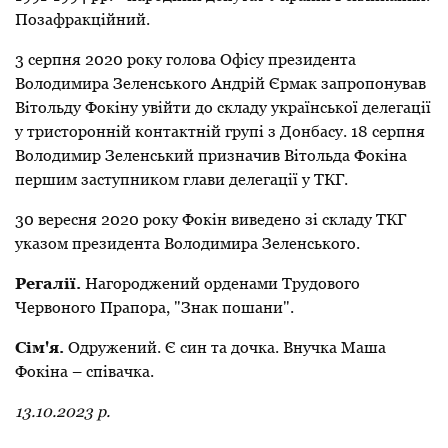
Позафракційний.
3 серпня 2020 року голова Офісу президента
Володимира Зеленського
Андрій Єрмак
запропонував
Вітольду Фокіну увійти до складу української делегації
у тристоронній контактній групі з Донбасу. 18 серпня
Володимир Зеленський призначив Вітольда Фокіна
першим заступником глави делегації
у ТКГ.
30 вересня 2020 року Фокін виведено зі складу ТКГ
указом президента
Володимира Зеленського
.
Регалії.
Нагороджений орденами Трудового
Червоного Прапора, "Знак пошани".
Сім'я.
Одружений. Є син та дочка. Внучка Маша
Фокіна – співачка.
13.10.2023 р.