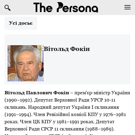
Усі досьє
Вітольд Фокін
Вітольд Павлович
Фокін
– прем'єр-міністр України
(1990–1992). Депутат Верховної Ради УРСР 10-11
скликань. Народний депутат України І скликання
(1991–1994). Член Ревізійної комісії КПУ у 1976–1981
роках. Член ЦК КПУ у 1981–1991 роках. Депутат
Верховної Ради СРСР 11 скликання (1988–1989).