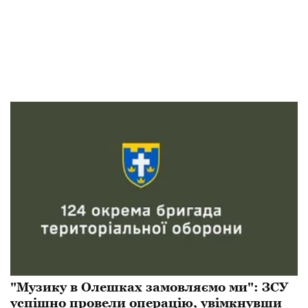
​"Музику в Олешках замовляємо ми": ЗСУ
успішно провели операцію, увімкнувши