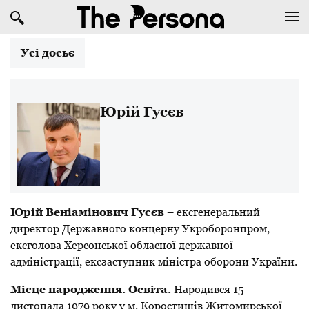
Усі досьє
Юрій Гусєв
Юрій Веніамінович Гусєв
– екс
генеральний
директор
Державного концерну Укроборонпром
,
ексголова
Херсонської обласної державної
адміністрації, ексзаступник
міністра
оборони України
.
Місце народження. Освіта.
Народився 15
листопада 1979 року у м. Коростишів Житомирської