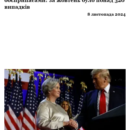
боєприпасами: за жовтень було понад 320
випадків
8 листопада 2024