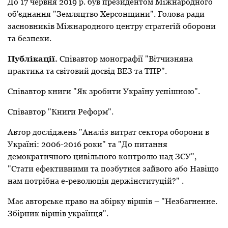
До 17 червня 2019 р. був президентом Міжнародного
об'єднання "Земляцтво Херсонщини". Голова ради
засновників Міжнародного центру стратегій оборони
та безпеки.
Публікації
.
Співавтор монографії "Вітчизняна
практика та світовий досвід ВЕЗ та ТПР".
Співавтор книги "Як зробити Україну успішною".
Співавтор "Книги Реформ".
Автор досліджень "Аналіз витрат сектора оборони в
Україні: 2006-2016 роки" та "До питання
демократичного цивільного контролю над ЗСУ",
"Стати ефективними та позбутися зайвого або Навіщо
нам потрібна е-революція держінституцій?"
.
Має авторське право на збірку віршів
–
"Незбагненне.
Збірник віршів українця"
.