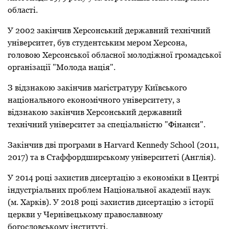
області.
У 2002 закінчив Херсонський
державний
технічний
університет, був студентським мером Херсона,
головою Херсонської обласної
молодіжної
громадської
організації "Молода нація".
З відзнакою закінчив магістратуру
Київського
національного
економічного
університету
, з
відзнакою закінчив Херсонський державний
технічний університет за спеціальністю "Фінанси".
Закінчив дві програми в Harvard Kennedy School (2011,
2017) та в Стаффордширському університеті (Англія).
У 2014 році захистив дисертацію з економіки в Центрі
індустріальних проблем Національної академії наук
(м. Харків). У 2018 році захистив дисертацію з історії
церкви у Чернівецькому православному
богословському інституті.